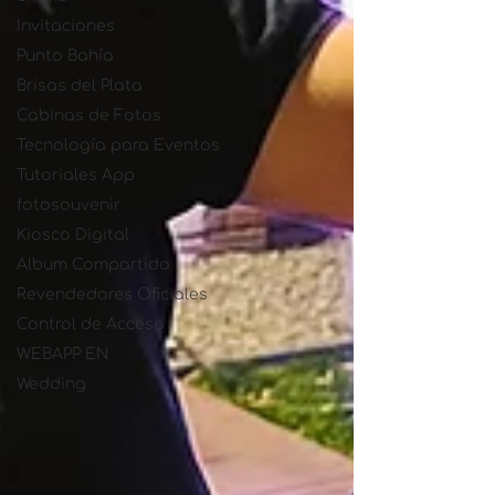
Invitaciones
Punto Bahía
Brisas del Plata
Cabinas de Fotos
Tecnología para Eventos
Tutoriales App
fotosouvenir
Kiosco Digital
Album Compartido
Revendedores Oficiales
Control de Acceso
WEBAPP EN
Wedding