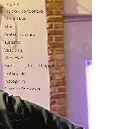
Lugares
Moda y tendencia
Maquillaje
Música
Ambientaciones
Turismo
Vestidos
Servicios
Kiosco digital de Impresión
Cabina 360
Instaprint
Distrito Barracas
Selflip
Streaming
Deportes
Taekwondo
Shows