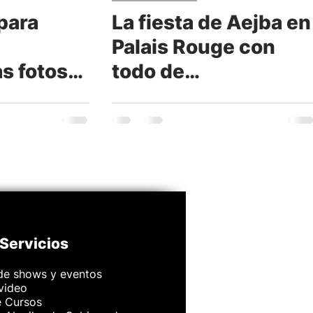
para
La fiesta de Aejba en
Palais Rouge con
as fotos
todo de
 en el
veamoslasfotos.co
ie Live!
Servicios
de shows y eventos
 video
e Cursos