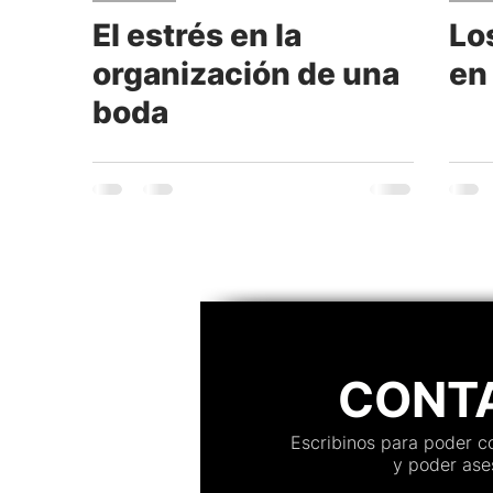
El estrés en la
Lo
Moda y tendencia
Maquillaje
Música
A
organización de una
en 
boda
Vestidos
Servicios
Kiosco digital de Impres
Instaprint
CONT
Escribinos para poder 
y poder ases