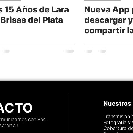
s 15 Años de Lara
Nueva App 
mbientaciones
Turismo
Brisas del Plata
descargar y
compartir l
ión
Cabina 360
de tu evento
momento!
#QuieroSelf
ACTO
Nuestros 
Transmisión 
comunicarnos con vos
Fotografía y
orarte !
Cobertura d