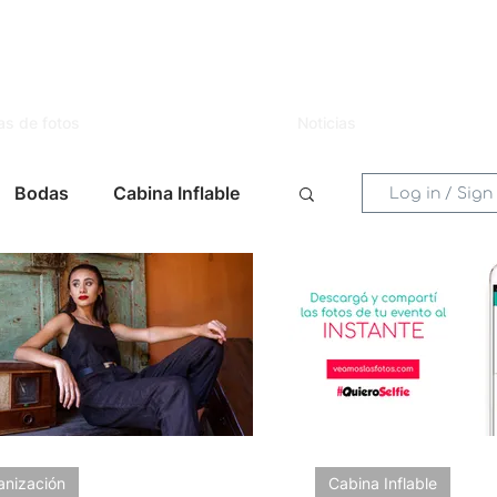
as de fotos
Noticias
Bodas
Cabina Inflable
Log in / Sign
entos
Mujer
Novias
s
Celebraciones
 Eventos
Lugares
anización
Cabina Inflable