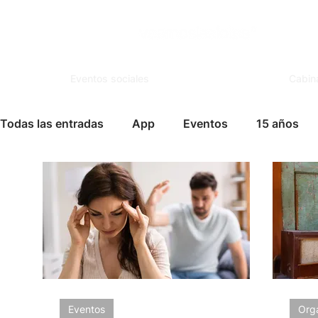
Eventos sociales
Cabin
Todas las entradas
App
Eventos
15 años
Espejo Mágico
Organización
Salones de Ev
Famosos
Books
FotoSouvenir
Servicio
Vida Social
Modelaje
Cursos
Tips para
Eventos
Org