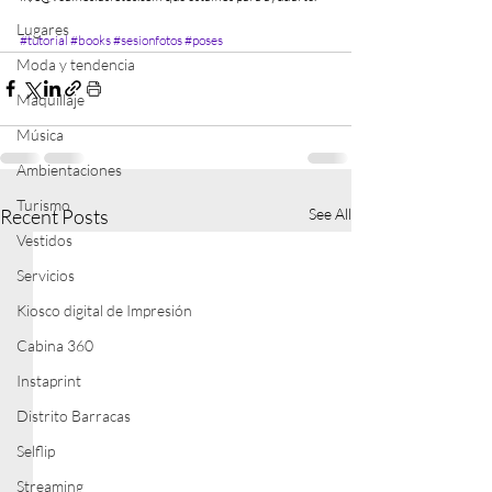
Lugares
#tutorial
#books
#sesionfotos
#poses
Moda y tendencia
Maquillaje
Música
Ambientaciones
Turismo
Recent Posts
See All
Vestidos
Servicios
Kiosco digital de Impresión
Cabina 360
Instaprint
Distrito Barracas
Selflip
Streaming