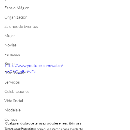
Espejo Mágico
Organización
Salones de Eventos
Mujer
Novias
Famosos
Books
https://www.youtube.com/watch?
v=CAC_qBkAvFk
FotoSouvenir
Servicios
Celebraciones
Vida Social
Modelaje
Cursos
Cualquier duda que tengas, no dudes en escribirnos a 
Tips para Eventos
info@veamoslasfotos.com que estamos para ayudarte.