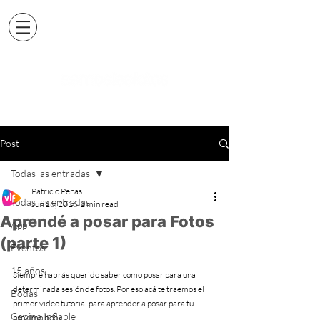
Post
Todas las entradas
Patricio Peñas
Todas las entradas
Jun 16, 2016
1 min read
Aprendé a posar para Fotos
App
(parte 1)
Eventos
15 años
Siempre habrás querido saber como posar para una 
determinada sesión de fotos. Por eso acá te traemos el 
Bodas
primer video tutorial para aprender a posar para tu 
Cabina Inflable
próximo book.