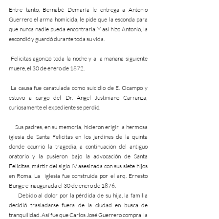
Entre tanto, Bernabé Demaría le entrega a Antonio 
Guerrero el arma homicida, le pide que la esconda para 
que nunca nadie pueda encontrarla. Y así hizo Antonio, la 
escondió y guardó durante toda su vida.
 Felicitas agonizó toda la noche y a la mañana siguiente 
muere, el 30 de enero de 1872.
 La causa fue caratulada como suicidio de E. Ocampo y 
estuvo a cargo del Dr. Ángel Justiniano Carranza; 
curiosamente el expediente se perdió.
    Sus padres, en su memoria, hicieron erigir la hermosa 
iglesia de Santa Felicitas en los jardines de la quinta 
donde ocurrió la tragedia, a continuación del antiguo 
oratorio y la pusieron bajo la advocación de Santa 
Felicitas, mártir del siglo IV asesinada con sus siete hijos 
en Roma. La  iglesia fue construida por el arq. Ernesto 
Bunge e inaugurada el 30 de enero de 1876.
     Debido al dolor por la pérdida de su hija, la familia 
decidió trasladarse fuera de la ciudad en busca de 
tranquilidad. Así fue que Carlos José Guerrero compra  la 