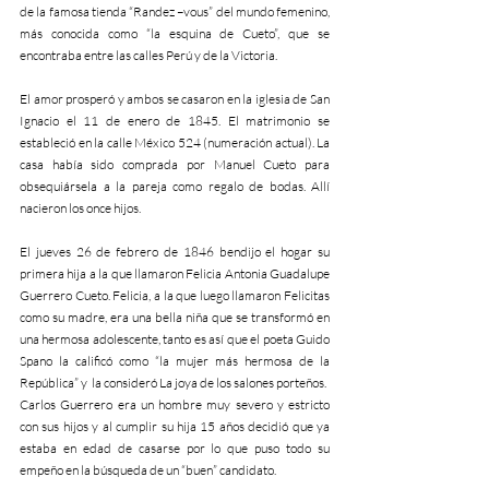
de la famosa tienda “Randez –vous” del mundo femenino, 
más conocida como “la esquina de Cueto”, que se 
encontraba entre las calles Perú y de la Victoria.
El amor prosperó y ambos se casaron en la iglesia de San 
Ignacio el 11 de enero de 1845. El matrimonio se 
estableció en la calle México 524 (numeración actual). La 
casa había sido comprada por Manuel Cueto para 
obsequiársela a la pareja como regalo de bodas. Allí 
nacieron los once hijos.
El jueves 26 de febrero de 1846 bendijo el hogar su 
primera hija a la que llamaron Felicia Antonia Guadalupe 
Guerrero Cueto. Felicia, a la que luego llamaron Felicitas 
como su madre, era una bella niña que se transformó en 
una hermosa adolescente, tanto es así que el poeta Guido 
Spano la calificó como “la mujer más hermosa de la 
República” y  la consideró La joya de los salones porteños. 
Carlos Guerrero era un hombre muy severo y estricto 
con sus hijos y al cumplir su hija 15 años decidió que ya 
estaba en edad de casarse por lo que puso todo su 
empeño en la búsqueda de un “buen” candidato.