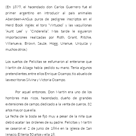
(En 1879, el hacendado don Carlos Guerrero fué el 
primer argentino en introducir al país animales 
Aberdeen-AnGus puros de pedigree inscriptos en el 
Herd Book inglés: el toro “Virtuoso” y las vaquillonas 
“Aunt Lee” y “Cinderella”. Más tarde le siguieron 
importaciones realizadas por Roth, Grant, Ritchie, 
Villanueva, Brown, Sauze, Hogg, Unanue, Urquiza y 
muchos otros.)    
Los sueños de Felicitas se esfumaron al enterarse que 
Martín de Álzaga había pedido su mano. Tenía algunos 
pretendientes, entre ellos Enrique Ocampo, tío abuelo de 
las escritoras Silvina y Victoria Ocampo.
      Por aquel entonces, Don Martín era uno de los 
hombres más ricos, hacendado, dueño de grandes 
extensiones de campo, dedicado a la venta de cueros, 32 
años mayor que ella.
La fecha de la boda se fijó muy a pesar de la niña que 
debió acatar las órdenes de su padre. Felicitas y Martín 
se casaron el 2 de junio de 1864 en la iglesia de San 
Ignacio. Él tenía 50 años y ella 18.