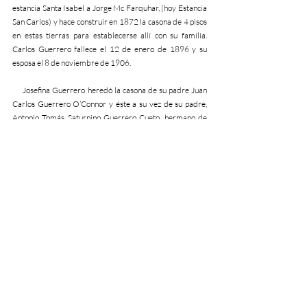
estancia Santa Isabel a Jorge Mc Farquhar, (hoy Estancia 
San Carlos) y hace construir en 1872 la casona de 4 pisos 
en estas tierras para establecerse allí con su familia. 
Carlos Guerrero fallece el 12 de enero de 1896 y su 
esposa el 8 de noviembre de 1906.
     Josefina Guerrero heredó la casona de su padre Juan 
Carlos Guerrero O’Connor y éste a su vez de su padre, 
Antonio Tomás Saturnino Guerrero Cueto, hermano de 
Felicitas.
Escrita por 
Mabel Podestá
Servicios que brinda el Castillo
El Castillo Guerrero Domselaar es un lugar que se presta 
para el turismo y las visitas guiadas entre otras contadas 
actividades.
En este lugar se han realizado un sin fin de producciones 
cinematográficas y fotográficas gracias a sus hermosos 
jardines e imponente construcción de carácter francés.