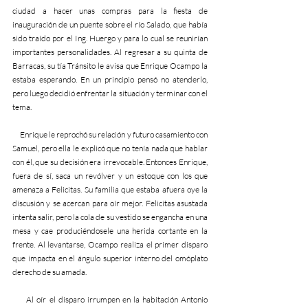
ciudad a hacer unas compras para la fiesta de 
inauguración de un puente sobre el río Salado, que había 
sido traído por el Ing. Huergo y para lo cual se reunirían 
importantes personalidades. Al regresar a su quinta de 
Barracas, su tía Tránsito le avisa que Enrique Ocampo la 
estaba esperando. En un principio pensó no atenderlo, 
pero luego decidió enfrentar la situación y terminar con el 
tema.
     Enrique le reprochó su relación y futuro casamiento con 
Samuel, pero ella le explicó que no tenía nada que hablar 
con él, que su decisión era irrevocable. Entonces Enrique, 
fuera de sí, saca un revólver y un estoque con los que 
amenaza a Felicitas. Su familia que estaba afuera oye la 
discusión y se acercan para oír mejor. Felicitas asustada 
intenta salir, pero la cola de su vestido se engancha en una 
mesa y cae produciéndosele una herida cortante en la 
frente. Al levantarse, Ocampo realiza el primer disparo 
que impacta en el ángulo superior interno del omóplato  
derecho de su amada.
     Al oír el disparo irrumpen en la habitación Antonio 