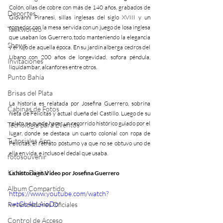
Colón, ollas de cobre con más de 140 años, grabados de 
Deportes
Giovanni Piranesi, sillas inglesas del siglo XVIII y un 
comedor con la mesa servida con un juego de losa inglesa 
Taekwondo
que usaban los Guerrero, todo manteniendo la elegancia 
Shows
y el lujo de aquella época. En su jardín alberga cedros del 
Líbano con 200 años de longevidad, sofora péndula, 
Invitaciones
liquidambar, alcanfores entre otros.
Punto Bahía
Brisas del Plata
La historia es relatada por Josefina Guerrero, sobrina 
Cabinas de Fotos
nieta de Felicitas y actual dueña del Castillo. Luego de su 
relato, se puede hacer un recorrido histórico guiado por el 
Tecnología para Eventos
lugar, donde se destaca un cuarto colonial con ropa de 
Tutoriales App
Felicitas, el retrato póstumo ya que no se obtuvo uno de 
ella en vida, e incluso el dedal que usaba.
fotosouvenir
Kiosco Digital
La historia en Video por Josefina Guerrero
Album Compartido
https://www.youtube.com/watch?
v=tGb4bLAioDo
Revendedores Oficiales
Control de Acceso