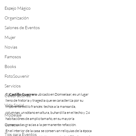
Espejo Mágico
Organización
Salones de Eventos
Mujer
Novias
Famosos
Books
FotoSouvenir
Servicios
El 
Castillo Guerrero
 ubicado en Domselaar, es un lugar 
Celebraciones
lleno de historia y tragedia que se caracteriza por su 
Vida Social
imponente estilo francés: techos a la mansarda, 
columnas, un sótano en altura, buhardilla en el techo y 24 
Modelaje
habitaciones de amplio tamaño, en su mayoría 
Cursos
conservadas gracias a la permanente refacción.
En el interior de la casa se conservan reliquias de la época 
Tips para Eventos