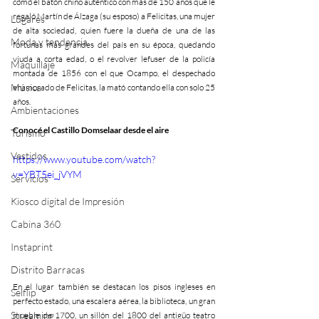
como el batón chino auténtico con más de 150 años que le 
regaló Martín de Álzaga (su esposo) a Felicitas, una mujer 
Lugares
de alta sociedad, quien fuere la dueña de una de las 
Moda y tendencia
fortunas más grandes del país en su época, quedando 
viuda a corta edad, o el revolver lefuser de la policía 
Maquillaje
montada de 1856 con el que Ocampo, el despechado 
Música
enamorado de Felicitas, la mató contando ella con solo 25 
años.
Ambientaciones
Conocé el Castillo Domselaar desde el aire
Turismo
Vestidos
https://www.youtube.com/watch?
v=YBT5ei_jVYM
Servicios
Kiosco digital de Impresión
Cabina 360
Instaprint
Distrito Barracas
En el lugar también se destacan los pisos ingleses en 
Selflip
perfecto estado, una escalera aérea, la biblioteca, un gran 
Streaming
mueble de 1700, un sillón del 1800 del antigüo teatro 