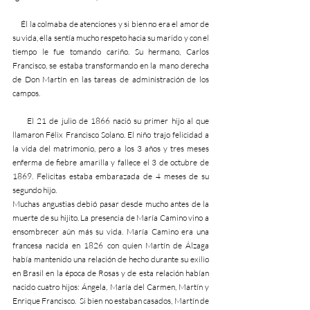
     Él la colmaba de atenciones y si bien no era el amor de 
su vida, ella sentía mucho respeto hacia su marido y con el 
tiempo le fue tomando cariño. Su hermano, Carlos 
Francisco, se estaba transformando en la mano derecha 
de Don Martín en las tareas de administración de los 
campos.
     El 21 de julio de 1866 nació su primer hijo al que 
llamaron Félix Francisco Solano. El niño trajo felicidad a 
la vida del matrimonio, pero a los 3 años y tres meses 
enferma de fiebre amarilla y fallece el 3 de octubre de 
1869. Felicitas estaba embarazada de 4 meses de su 
segundo hijo.
Muchas angustias debió pasar desde mucho antes de la 
muerte de su hijito. La presencia de María Camino vino a 
ensombrecer aún más su vida. María Camino era una 
francesa nacida en 1826 con quien Martín de Álzaga 
había mantenido una relación de hecho durante su exilio 
en Brasil en la época de Rosas y de esta relación habían 
nacido cuatro hijos: Ángela, María del Carmen, Martín y 
Enrique Francisco.  Si bien no estaban casados, Martín de 