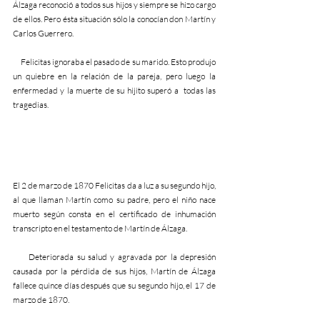
Álzaga reconoció a todos sus hijos y siempre se hizo cargo 
de ellos. Pero ésta situación sólo la conocían don Martín y 
Carlos Guerrero.
     Felicitas ignoraba el pasado de su marido. Esto produjo 
un quiebre en la relación de la pareja, pero luego la 
enfermedad y la muerte de su hijito superó a  todas las 
tragedias.
El 2 de marzo de 1870 Felicitas da a luz a su segundo hijo, 
al que llaman Martín como su padre, pero el niño nace 
muerto según consta en el certificado de inhumación 
transcripto en el testamento de Martín de Álzaga. 
     Deteriorada su salud y agravada por la depresión 
causada por la pérdida de sus hijos, Martín de Álzaga 
fallece quince días después que su segundo hijo, el 17 de 
marzo de 1870.