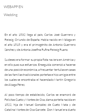
WEBAPP EN
Wedding
En el año 1832 llega al país, Carlos José Guerrero y 
Reissig. Oriundo de España. Había nacido en Málaga en 
el año 1818 y era el primogénito de Antonio Guerrero 
Sánchez y de Antonia Josefina Rufina Reissig Ruano.
Su deseo era formar su propia flota naviera en América y 
en ello puso sus esfuerzos. Enseguida comenzó a hacerse 
de una posición económica, a frecuentar tertulias en casas 
de las familias tradicionales porteñas e hizo amigos entre 
los cuales se encontraba el hacendado Martín Gregorio 
de Álzaga Pérez.
Al poco tiempo de establecido, Carlos se enamoró de 
Felicitas Cueto y Montes de Oca, dama porteña nacida en 
1822, hija de Manuel González de Cueto Mata y de 
Catalina Montes de Oca Garcete.  Don Manuel era dueño 