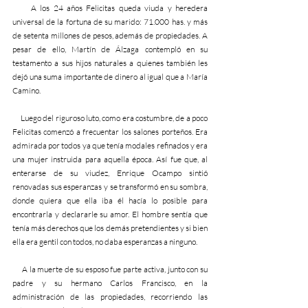
     A los 24 años Felicitas queda viuda y heredera 
universal de la fortuna de su marido: 71.000 has. y más 
de setenta millones de pesos, además de propiedades. A 
pesar de ello, Martín de Álzaga contempló en su 
testamento a sus hijos naturales a quienes también les 
dejó una suma importante de dinero al igual que a María 
Camino.
     Luego del riguroso luto, como era costumbre, de a poco 
Felicitas comenzó a frecuentar los salones porteños. Era 
admirada por todos ya que tenía modales refinados y era 
una mujer instruida para aquella época. Así fue que, al 
enterarse de su viudez, Enrique Ocampo sintió 
renovadas sus esperanzas y se transformó en su sombra, 
donde quiera que ella iba él hacía lo posible para 
encontrarla y declararle su amor. El hombre sentía que 
tenía más derechos que los demás pretendientes y si bien 
ella era gentil con todos, no daba esperanzas a ninguno.
     A la muerte de su esposo fue parte activa, junto con su 
padre y su hermano Carlos Francisco, en la 
administración de las propiedades, recorriendo las 