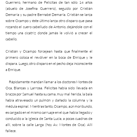
Guerrero, hermano de Felicitas de tan sólo 14 años 
(abuelo de Josefina Guerrero), seguido por Cristián 
Demaría y su padre Bernabé Demaría. Cristián se lanza 
sobre Ocampo y éste último lanza otro disparo que pasa 
rozando el cuero cabelludo de Antonio, dejándole con el 
tiempo una cicatriz donde jamás le volvió a crecer el 
cabello.
Cristián y Ocampo forcejean hasta que finalmente el 
primero coloca el revólver en la boca de Enrique y le 
dispara. Luego, otro disparo en el pecho deja inconsciente 
a Enrique.
     Rápidamente mandan llamar a los doctores Montes de 
Oca, Blancas y Larrosa. Felicitas había sido llevada en 
brazos por Samuel hasta su cama, muy mal herida, la bala 
había atravesado un pulmón y dañado la columna y la 
médula espinal. Mientras tanto, Ocampo, aún moribundo, 
es cargado en el mismo carruaje en el que había llegado y 
conducido a la iglesia de Santa Lucía, a pocas cuadras de 
allí, sobre la calle Larga (hoy Av. Montes de Oca). Allí 
fallece.