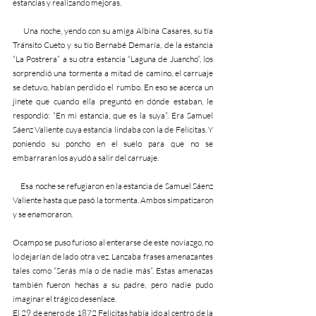
estancias y realizando mejoras.
     Una noche, yendo con su amiga Albina Casares, su tía 
Tránsito Cueto y su tío Bernabé Demaría, de la estancia 
“La Postrera” a su otra estancia “Laguna de Juancho”, los 
sorprendió una tormenta a mitad de camino, el carruaje 
se detuvo, habían perdido el rumbo. En eso se acerca un 
jinete que cuando ella preguntó en dónde estaban, le 
respondió: “En mi estancia, que es la suya”. Era Samuel 
Sáenz Valiente cuya estancia lindaba con la de Felicitas. Y 
poniendo su poncho en el suelo para que no se 
embarraran los ayudó a salir del carruaje.
     Esa noche se refugiaron en la estancia de Samuel Sáenz 
Valiente hasta que pasó la tormenta. Ambos simpatizaron 
y se enamoraron. 
Ocampo se puso furioso al enterarse de este noviazgo, no 
lo dejarían de lado otra vez. Lanzaba frases amenazantes 
tales como “Serás mía o de nadie más”. Estas amenazas 
también fueron hechas a su padre, pero nadie pudo 
imaginar el trágico desenlace. 
El 29 de enero de 1872 Felicitas había ido al centro de la 