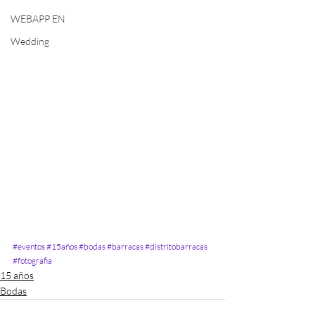
WEBAPP EN
Wedding
#eventos
#15años
#bodas
#barracas
#distritobarracas
#fotografia
15 años
Bodas