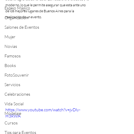
moderno, lo que le permite asegurar que esta ante uno 
Espejo Mágico
de los mejores lugares de Buenos Aires para la 
realización de un evento.
Organización
Salones de Eventos
Mujer
Novias
Famosos
Books
FotoSouvenir
Servicios
Celebraciones
Vida Social
https://www.youtube.com/watch?v=jvDly-
Modelaje
H3RWA
Cursos
Tips para Eventos