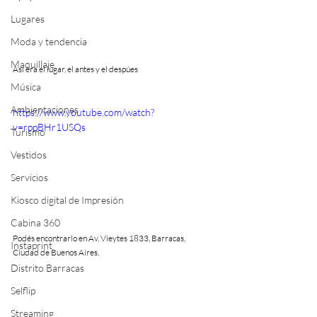
Lugares
Moda y tendencia
Maquillaje
Así era el lugar, el antes y el despúes
Música
Ambientaciones
https://www.youtube.com/watch?
v=rppBHr1USQs
Turismo
Vestidos
Servicios
Kiosco digital de Impresión
Cabina 360
Podés encontrarlo en Av. Vieytes 1833, Barracas, 
Instaprint
Ciudad de Buenos Aires.
Distrito Barracas
Selflip
Streaming