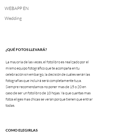
WEBAPP EN
Wedding
¿QUÉ FOTOS LLEVARÁ?
La mayoría de las veces, el fotolibro es realizado por el 
mismo equipo fotográfico que te acompaña en tu 
celebración sin embargo, la decisión de cuáles serán las 
fotografías que incluirá será completamente tuya. 
Siempre recomendamos no poner mas de 15 o 20 en 
caso de ser un fotolibro de 10 hojas. Ya que cuantas mas 
fotos eliges mas chicas se verán porque tienen que entrar 
todas.
COMO ELEGIRLAS