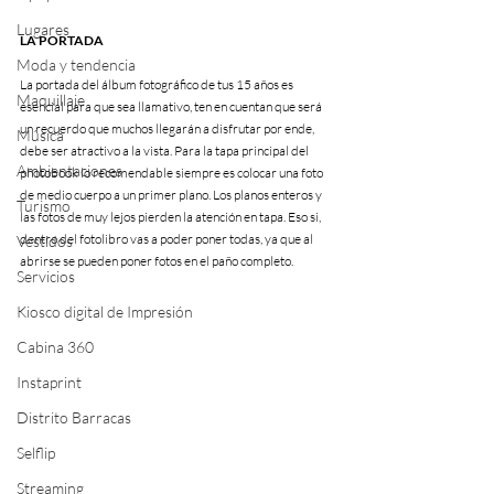
Lugares
LA PORTADA
Moda y tendencia
La portada del álbum fotográfico de tus 15 años es 
Maquillaje
esencial para que sea llamativo, ten en cuentan que será 
un recuerdo que muchos llegarán a disfrutar por ende, 
Música
debe ser atractivo a la vista. Para la tapa principal del 
Ambientaciones
photobook lo recomendable siempre es colocar una foto 
de medio cuerpo a un primer plano. Los planos enteros y 
Turismo
las fotos de muy lejos pierden la atención en tapa. Eso si, 
dentro del fotolibro vas a poder poner todas, ya que al 
Vestidos
abrirse se pueden poner fotos en el paño completo.
Servicios
Kiosco digital de Impresión
Cabina 360
Instaprint
Distrito Barracas
Selflip
Streaming