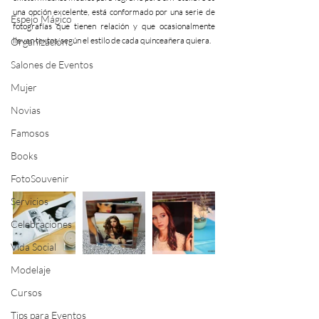
una opción excelente, está conformado por una serie de 
Espejo Mágico
fotografías que tienen relación y que ocasionalmente 
llevan textos, según el estilo de cada quinceañera quiera.
Organización
Salones de Eventos
Mujer
Novias
Famosos
Books
FotoSouvenir
Servicios
Celebraciones
Vida Social
Modelaje
Cursos
Tips para Eventos