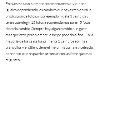
En nuestro caso, siempre recomendamos dividir por 
iguales dependiendo los cambios que hayas tenido en la 
produccion de fotos, si por ejemplo hiciste 3 cambios y 
tenes que elegir 15 fotos, recomendamos poner 5 fotos 
de cada cambio. Siempre hay algun cambio que gusta 
mas que otro, pero siempre lo mejor ponerlo al final. En la 
mayoría de los casos los primeros 2 cambios son mas 
tranquilos y el ultimo tiene el mejor maquillaje y peinado, 
es por eso, que no puedes arrancar con las fotos que mas 
te gusten.