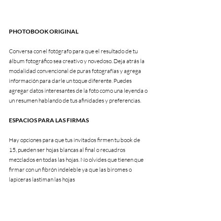
PHOTOBOOK ORIGINAL
Conversa con el fotógrafo para que el resultado de tu 
álbum fotográfico sea creativo y novedoso. Deja atrás la 
modalidad convencional de puras fotografías y agrega 
información para darle un toque diferente. Puedes 
agregar datos interesantes de la foto como una leyenda o 
un resumen hablando de tus afinidades y preferencias.
ESPACIOS PARA LAS FIRMAS
Hay opciones para que tus invitados firmen tu book de 
15, pueden ser hojas blancas al final o recuadros 
mezclados en todas las hojas. No olvides que tienen que 
firmar con un fibrón indeleble ya que las biromes o 
lapiceras lastiman las hojas