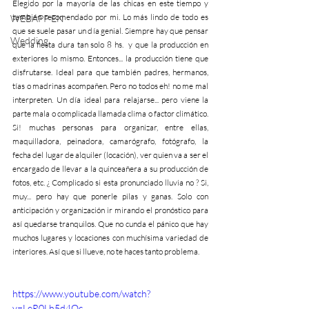
Elegido por la mayoría de las chicas en este tiempo y 
también recomendado por mi. Lo más lindo de todo es 
WEBAPP EN
que se suele pasar un día genial. Siempre hay que pensar 
Wedding
que la fiesta dura tan solo 8 hs.  y que la producción en 
exteriores lo mismo. Entonces... la producción tiene que 
disfrutarse. Ideal para que también padres, hermanos, 
tías o madrinas acompañen. Pero no todos eh! no me mal 
interpreten. Un día ideal para relajarse... pero viene la 
parte mala o complicada llamada clima o factor climático. 
Si! muchas personas para organizar, entre ellas, 
maquilladora, peinadora, camarógrafo, fotógrafo, la 
fecha del lugar de alquiler (locación), ver quien va a ser el 
encargado de llevar a la quinceañera a su producción de 
fotos, etc. ¿ Complicado si esta pronunciado lluvia no ? Si, 
muy... pero hay que ponerle pilas y ganas. Solo con 
anticipación y organización ir mirando el pronóstico para 
así quedarse tranquilos. Que no cunda el pánico que hay 
muchos lugares y locaciones con muchísima variedad de 
interiores. Así que si llueve, no te haces tanto problema. 
https://www.youtube.com/watch?
v=LeR0Lh5d4Oc