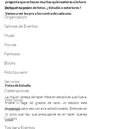
pregunta que se hacen muchas quinceañeras a la hora 
Espejo Mágico
de hacer su sesión de fotos. ¿ Estudio o exteriores ? 
Vamos a ver los pro y los contra de cada uno. 
Organización
Salones de Eventos
Mujer
Novias
Famosos
Books
FotoSouvenir
Servicios
Fotos de Estudio
Celebraciones
La mayor ventaja de hacer fotos en estudio es que llueva, 
Vida Social
truene o haga 40 grados de calor, un estudio esta 
preparado para eso con aire acondicionado. Entonces en 
Modelaje
lo único que hay que preocuparse es en hacer buenas 
Cursos
poses. 
Tips para Eventos