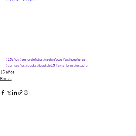
#15años
#sesiondefotos
#sesionfotos
#quinceañeras
#quinceaños
#books
#bookde15
#exteriores
#estudio
15 años
Books
Recent Posts
See All