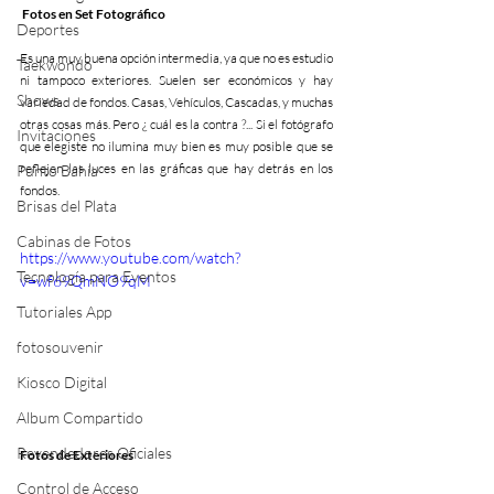
Fotos en Set Fotográfico
Deportes
Es una muy buena opción intermedia, ya que no es estudio 
Taekwondo
ni tampoco exteriores. Suelen ser económicos y hay 
Shows
variedad de fondos. Casas, Vehículos, Cascadas, y muchas 
otras cosas más. Pero ¿ cuál es la contra ?... Si el fotógrafo 
Invitaciones
que elegiste no ilumina muy bien es muy posible que se 
reflejen las luces en las gráficas que hay detrás en los 
Punto Bahía
fondos.
Brisas del Plata
Cabinas de Fotos
https://www.youtube.com/watch?
Tecnología para Eventos
v=wf69QmNO9qM
Tutoriales App
fotosouvenir
Kiosco Digital
Album Compartido
Revendedores Oficiales
Fotos de Exteriores
Control de Acceso