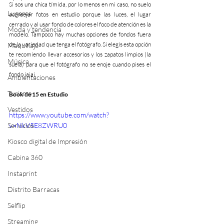
Si sos una chica tímida, por lo menos en mi caso, no suelo 
Lugares
aconsejar fotos en estudio porque las luces, el lugar 
cerrado y al usar fondo de colores el foco de atención es la 
Moda y tendencia
modelo. Tampoco hay muchas opciones de fondos fuera 
de la variedad que tenga el fotógrafo. Si elegís esta opción 
Maquillaje
te recomiendo llevar accesorios y los zapatos limpios (la 
Música
suela) para que el fotógrafo no se enoje cuando pises el 
fondo jajaj.
Ambientaciones
Turismo
Book de 15 en Estudio
Vestidos
https://www.youtube.com/watch?
v=NkV5E8ZWRU0
Servicios
Kiosco digital de Impresión
Cabina 360
Instaprint
Distrito Barracas
Selflip
Streaming