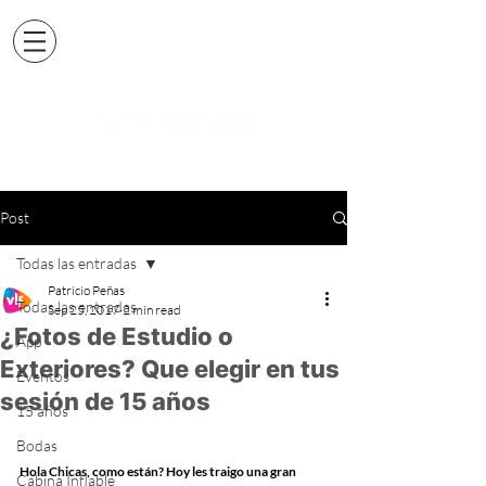
Post
Todas las entradas
Patricio Peñas
Todas las entradas
Sep 25, 2017
2 min read
¿Fotos de Estudio o
App
Exteriores? Que elegir en tus
Eventos
sesión de 15 años
15 años
Bodas
Hola Chicas, como están? Hoy les traigo una gran 
Cabina Inflable