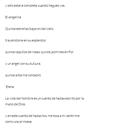
y sólo estará completa cuando llegues vos..
Evangelina          
Quince estrellas bajaron del cielo,
trayéndome en su esplendor,
quince capullos de rosas, quince jazmines en flor
y un angel con su dulzura,
quince años me concedió.
 Elena                     
La vida del hombre es un cuento de hadas escrito por la 
mano de Dios,
y en este cuento de hadas hoy me toca a mi sentirme 
como una princesa,