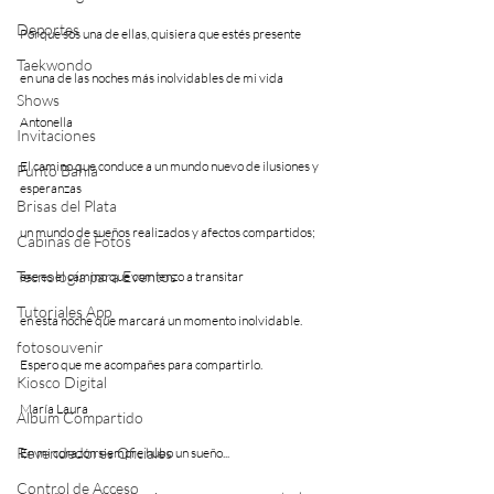
Deportes
Porque sos una de ellas, quisiera que estés presente
Taekwondo
en una de las noches más inolvidables de mi vida
Shows
Antonella           
Invitaciones
El camino que conduce a un mundo nuevo de ilusiones y 
Punto Bahía
esperanzas
Brisas del Plata
un mundo de sueños realizados y afectos compartidos;
Cabinas de Fotos
Tecnología para Eventos
ese es el camino que comienzo a transitar
Tutoriales App
en esta noche que marcará un momento inolvidable.
fotosouvenir
Espero que me acompañes para compartirlo.
Kiosco Digital
María Laura
Album Compartido
Revendedores Oficiales
En mi corazón siempre hubo un sueño...
Control de Acceso