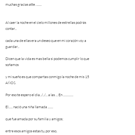
muchas gracias atte. ......... 
Al caer la noche en el cielo millones de estrellas podrás 
contar... 
cada una de ellas era un deseo que en mi corazón voy a 
guardar... 
Dicen que la vida es mas bella si podemos cumplir lo que 
soñamos 
y mi sueño es que compartas conmigo la noche de mis 15 
AÑOS.
Por eso te espero el día.../.../.... a las .... En .................   
El....... nació una niña llamada ......... 
que fue amada por su familia y amigos; 
entre esos amigos estas tu, por eso, 