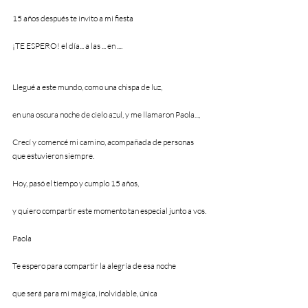
15 años después te invito a mi fiesta 
¡TE ESPERO! el día... a las ... en .... 
Llegué a este mundo, como una chispa de luz,
en una oscura noche de cielo azul, y me llamaron Paola...,
Crecí y comencé mi camino, acompañada de personas 
que estuvieron siempre.
Hoy, pasó el tiempo y cumplo 15 años,
y quiero compartir este momento tan especial junto a vos.
Paola                 
Te espero para compartir la alegría de esa noche
que será para mi mágica, inolvidable, única