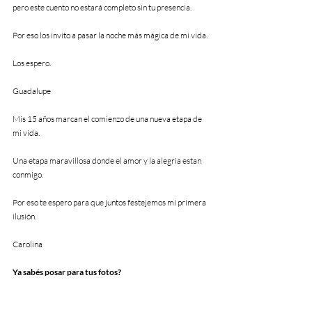
pero este cuento no estará completo sin tu presencia.
Por eso los invito a pasar la noche más mágica de mi vida.
Los espero.
Guadalupe                 
Mis 15 años marcan el comienzo de una nueva etapa de 
mi vida.
Una etapa maravillosa donde el amor y la alegria estan 
conmigo.
Por eso te espero para que juntos festejemos mi primera 
ilusión.
Carolina
Ya sabés posar para tus fotos?