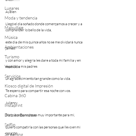
Lugares
Ayelen                 
Moda y tendencia
Llegó el dia soñado donde comenzamos a crecer y a 
Maquillaje
comprender lo bello de la vida,
Música
este dia de mis quince años no se me olvidará nunca 
Ambientaciones
jamás,
Turismo
y con amor y alegría les dare a toda mi familia y en 
Vestidos
especial a mis padres
Servicios
un agradecimiento tan grande como la vida.
Kiosco digital de Impresión
Te espero para compartir esa noche con vos.
Cabina 360
Juliency            
Instaprint
Distrito Barracas
Porque esta noche es muy importante para mí, 
Selflip
quiero compatirla con las personas que llevo en mi 
corazón.
Streaming