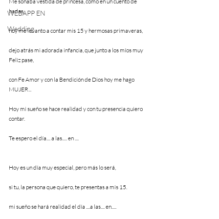
Me soñaba vestida de princesa, como en un cuento de 
hadas, 
WEBAPP EN
Wedding
hoy me levanto a contar mis 15 y hermosas primaveras, 
dejo atrás mi adorada infancia, que junto a los míos muy 
Feliz pase, 
con Fe Amor y con la Bendición de Dios hoy me hago 
MUJER... 
Hoy mi sueño se hace realidad y con tu presencia quiero 
contar.
Te espero el día.... a las..... en ....
Hoy es un día muy especial, pero más lo será, 
si tu, la persona que quiero, te presentas a mis 15. 
mi sueño se hará realidad el día ....a las.... en.....