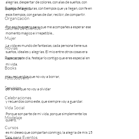
alegrías, despertar de colores, con alas de sueños, con 
Espejo Mágico
sueños de aventuras, con tiempos que ya llegan, con fe en 
esos tiempos, con ganas de dar, recibir, de compartir.
Organización
Por eso te espero para que me acompañes a esperar ese 
Salones de Eventos
momento mágico e irrepetible... 
Mujer
La vida es mundo de fantasías, cada persona tiene sus 
Novias
sueños, ideales y alegrías. El mio entre otros cosas era 
Famosos
esperar este día, festejarlo contigo que eres especial en 
mi vida. 
Books
Hay recuerdos que no voy a borrar,
FotoSouvenir
Servicios
personas que no voy a olvidar
Celebraciones
y recuerdos como este, que siempre voy a guardar.
Vida Social
Porque son parte de mi vida, porque simplemente los 
Modelaje
quiero,
Cursos
es mi deseo que compartan conmigo, la alegria de mis 15 
Tips para Eventos
años!!!!!!