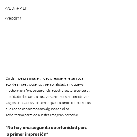
WEBAPP EN
Wedding
Cuidar nuestra imagen, no solo requiere llevar ropa 
acorde a nuestro cuerpo y personalidad,  sino que va 
mucho mas a fondo su analicis: nuestra postura corporal, 
el cuidado de nuestra cara y manos, nuestro tono de voz, 
las gestualidades y los temas que tratamos con personas 
que recien conocemos son algunos de ellos.
Todo  forma parte de nuestra Imagen y recordá!
“No hay una segunda oportunidad para 
la primer impresión”