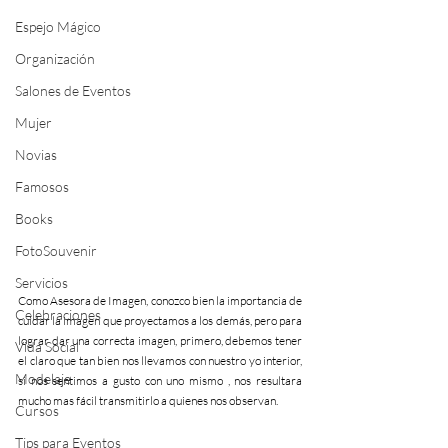
Espejo Mágico
Organización
Salones de Eventos
Mujer
Novias
Famosos
Books
FotoSouvenir
Servicios
Como Asesora de Imagen, conozco bien la importancia de 
Celebraciones
cuidar la imagen que proyectamos a los demás, pero para 
lograr dar una correcta imagen, primero, debemos tener 
Vida Social
el claro que tan bien nos llevamos con nuestro yo interior, 
Modelaje
si nos sentimos a gusto con uno mismo , nos resultara 
mucho mas fácil transmitirlo a quienes nos observan.
Cursos
Tips para Eventos