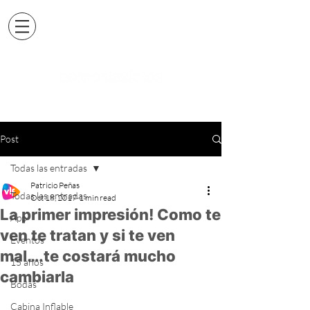
Post
Todas las entradas
Patricio Peñas
Todas las entradas
Oct 18, 2017
1 min read
La primer impresión! Como te
App
ven te tratan y si te ven
Eventos
mal….te costará mucho
15 años
cambiarla
Bodas
Cabina Inflable