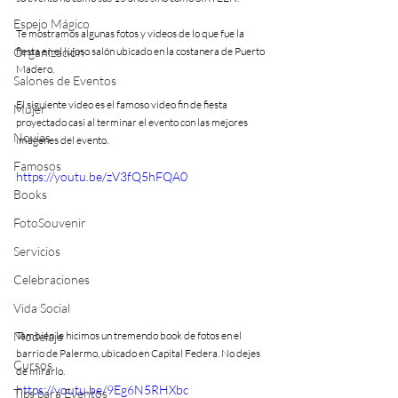
Espejo Mágico
Te mostramos algunas fotos y videos de lo que fue la 
Organización
fiesta en el lujoso salón ubicado en la costanera de Puerto 
Madero.
Salones de Eventos
El siguiente video es el famoso video fin de fiesta 
Mujer
proyectado casi al terminar el evento con las mejores 
Novias
imágenes del evento.
Famosos
https://youtu.be/zV3fQ5hFQA0
Books
FotoSouvenir
Servicios
Celebraciones
Vida Social
También le hicimos un tremendo book de fotos en el 
Modelaje
barrio de Palermo, ubicado en Capital Federa. No dejes 
Cursos
de mirarlo.
https://youtu.be/9Eg6N5RHXbc
Tips para Eventos