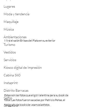
Lugares
Moda y tendencia
Maquillaje
Música
Ambientaciones
Mirá el salón Brisas del Plata en su exterior 
Turismo
Vestidos
Servicios
Kiosco digital de Impresión
Cabina 360
Instaprint
Distrito Barracas
Estas son las fotos que eligió Valentina para su book de 
Selflip
fotos. Las fotos fueron sacadas por Patricio Peñas, el 
fotógrafo de books de veamoslasfotos.
Streaming