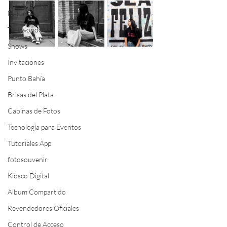
Deportes
Taekwondo
Shows
Invitaciones
Punto Bahía
Brisas del Plata
Cabinas de Fotos
Tecnología para Eventos
Tutoriales App
fotosouvenir
Kiosco Digital
Album Compartido
Revendedores Oficiales
Control de Acceso