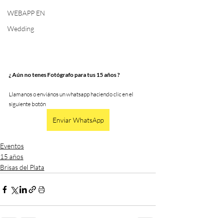
WEBAPP EN
Wedding
¿ Aún no tenes Fotógrafo para tus 15 años ?
Llamanos o enviános un whatsapp haciendo clic en el 
siguiente botón 
Enviar WhatsApp
Eventos
15 años
Brisas del Plata