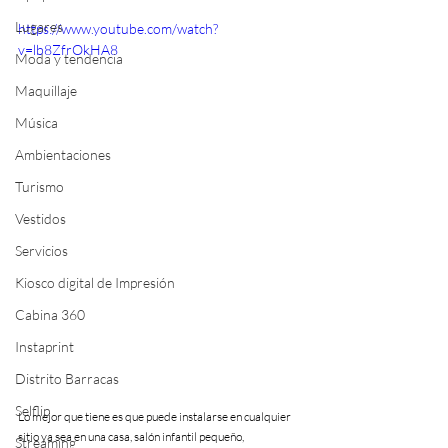
Lugares
https://www.youtube.com/watch?
v=lb8ZfrOkHA8
Moda y tendencia
Maquillaje
Música
Ambientaciones
Turismo
Vestidos
Servicios
Kiosco digital de Impresión
Cabina 360
Instaprint
Distrito Barracas
Selflip
Lo mejor que tiene es que puede instalarse en cualquier 
sitio ya sea en una casa, salón infantil pequeño, 
Streaming