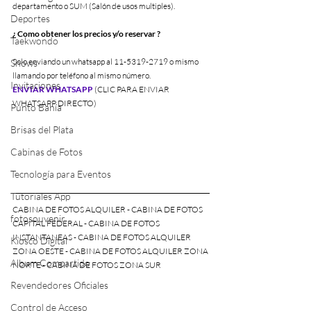
departamento o SUM (Salón de usos multiples).
Deportes
¿ Como obtener los precios y/o reservar ?
Taekwondo
Solo enviando un whatsapp al 11-5319-2719 o mismo 
Shows
llamando por teléfono al mismo número.
Invitaciones
ENVIAR WHATSAPP
 (CLIC PARA ENVIAR 
WHATSAPP DIRECTO)
Punto Bahía
Brisas del Plata
Cabinas de Fotos
Tecnología para Eventos
Tutoriales App
CABINA DE FOTOS ALQUILER - CABINA DE FOTOS 
fotosouvenir
CAPITAL FEDERAL - CABINA DE FOTOS 
INSTANTANEAS - CABINA DE FOTOS ALQUILER 
Kiosco Digital
ZONA OESTE - CABINA DE FOTOS ALQUILER ZONA 
Album Compartido
NORTE - CABINA DE FOTOS ZONA SUR
Revendedores Oficiales
Control de Acceso