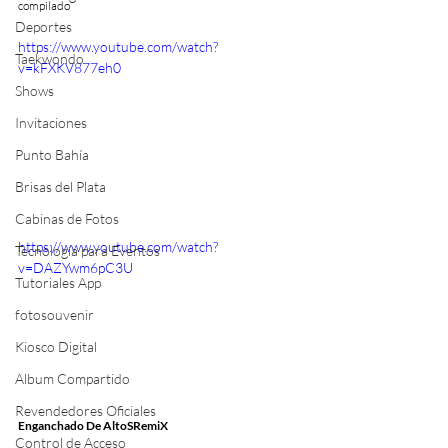
compilado
Deportes
https://www.youtube.com/watch?
Taekwondo
v=kFXKV877eh0
Shows
Invitaciones
Punto Bahía
Brisas del Plata
Cabinas de Fotos
https://www.youtube.com/watch?
Tecnología para Eventos
v=DAZYwm6pC3U
Tutoriales App
fotosouvenir
Kiosco Digital
Album Compartido
Revendedores Oficiales
Enganchado De AltoSRemiX
Control de Acceso