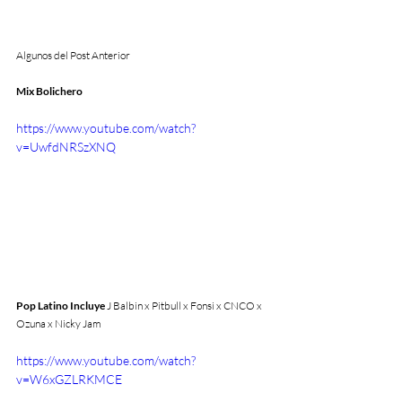
Algunos del Post Anterior
Mix Bolichero
https://www.youtube.com/watch?
v=UwfdNRSzXNQ
Pop Latino Incluye 
J Balbin x Pitbull x Fonsi x CNCO x 
Ozuna x Nicky Jam
https://www.youtube.com/watch?
v=W6xGZLRKMCE