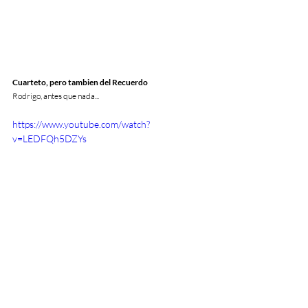
Cuarteto, pero tambien del Recuerdo
Rodrigo, antes que nada...
https://www.youtube.com/watch?
v=LEDFQh5DZYs
https://www.youtube.com/watch?
v=dCmzP6szMBg