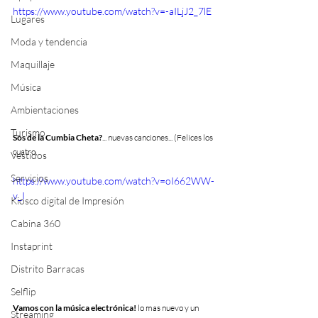
https://www.youtube.com/watch?v=-aILjJ2_7lE
Lugares
Moda y tendencia
Maquillaje
Música
Ambientaciones
Turismo
Sos de la Cumbia Cheta?
... nuevas canciones... (Felices los 
cuatro, 
Vestidos
Servicios
https://www.youtube.com/watch?v=oI662WW-
v_I
Kiosco digital de Impresión
Cabina 360
Instaprint
Distrito Barracas
Selflip
Vamos con la música electrónica!
 lo mas nuevo y un 
Streaming