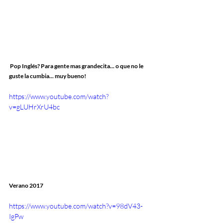
 Pop Inglés? Para gente mas grandecita... o que no le 
guste la cumbia... muy bueno!
https://www.youtube.com/watch?
v=gLUHrXrU4bc
Verano 2017
https://www.youtube.com/watch?v=98dV43-
IgPw