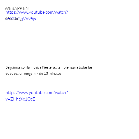
WEBAPP EN
https://www.youtube.com/watch?
Wedding
v=YDx2qVb95js
Seguimos con la musica Fiestera... tambien para todas las 
edades... un megamix de 15 minutos
https://www.youtube.com/watch?
v=ZI_hcXx1QcE