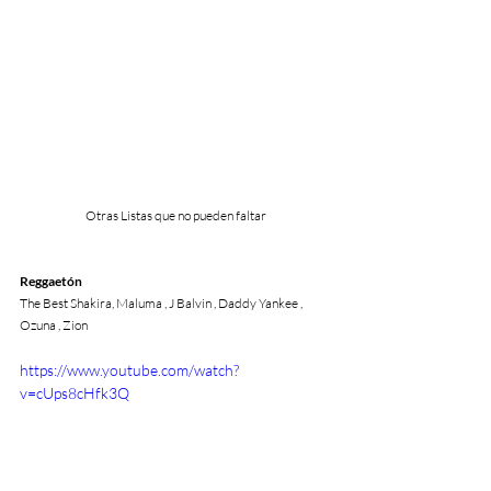
Otras Listas que no pueden faltar
Reggaetón
The Best Shakira, Maluma , J Balvin , Daddy Yankee , 
Ozuna , Zion
https://www.youtube.com/watch?
v=cUps8cHfk3Q