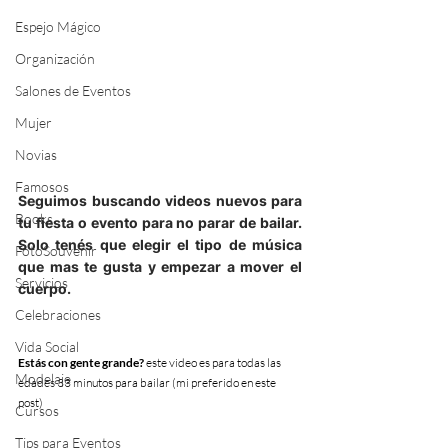
Espejo Mágico
Organización
Salones de Eventos
Mujer
Novias
Famosos
Seguimos buscando videos nuevos para 
Books
tu fiesta o evento para no parar de bailar. 
Solo tenés que elegir el tipo de música 
FotoSouvenir
que mas te gusta y empezar a mover el 
Servicios
cuerpo. 
Celebraciones
Vida Social
Estás con gente grande? 
este video es para todas las 
Modelaje
edades 33 minutos para bailar (mi preferido en este 
post)
Cursos
Tips para Eventos