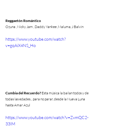
Reggaetón Romántico
Ozuna , Nicky Jam , Daddy Yankee ,Maluma, J Balvin
https://www.youtube.com/watch?
v=gqAiX4NS_Ho
Cumbia del Recuerdo? 
Esta música la bailan todos y de 
todas las edades... para no parar, desde la Nueva Luna 
hasta Amar Azul
https://www.youtube.com/watch?v=ZvmQC2-
33IM