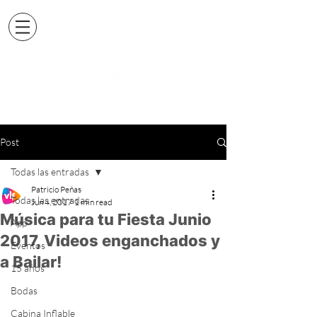
Post
Todas las entradas
Patricio Peñas
Todas las entradas
Jun 4, 2017
1 min read
Música para tu Fiesta Junio
App
2017, Videos enganchados y
Eventos
a Bailar!
15 años
Bodas
Cabina Inflable