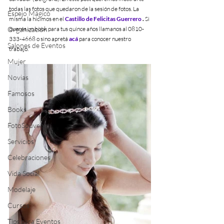
todas las fotos que quedaron de la sesión de fotos. La 
Espejo Mágico
misma la hicimos en el 
Castillo de Felicitas Guerrero
 . 
Si 
Organización
querés un book para tus quince años llamanos al 0810-
333-4668 o sino apretá 
acá
 para conocer nuestro 
Salones de Eventos
trabajo.
Mujer
Novias
Famosos
Books
FotoSouvenir
Servicios
Celebraciones
Vida Social
Modelaje
Cursos
Tips para Eventos