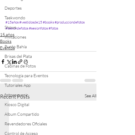
Deportes
Taekwondo
#15años
#vestidosde15
#books
#producciondefotos
Shows
#sesiondefotos
#sesionfotos
#fotos
15 años
Invitaciones
Books
Punto Bahía
Eventos
Brisas del Plata
Cabinas de Fotos
Tecnología para Eventos
Tutoriales App
fotosouvenir
Recent Posts
See All
Kiosco Digital
Album Compartido
Revendedores Oficiales
Control de Acceso