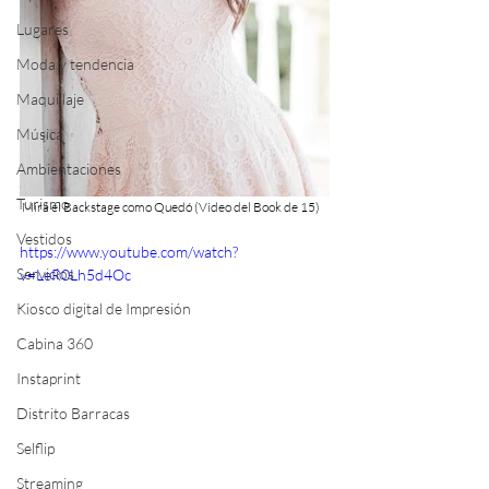
Lugares
Moda y tendencia
Maquillaje
Música
Ambientaciones
Turismo
 Mirá el Backstage como Quedó (Video del Book de 15)
Vestidos
https://www.youtube.com/watch?
Servicios
v=LeR0Lh5d4Oc
Kiosco digital de Impresión
Cabina 360
Instaprint
Distrito Barracas
Selflip
Streaming