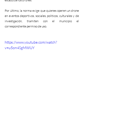
estado de los drones.
Por último, la norma exige que quienes operen un drone 
en eventos deportivos, sociales, políticos, culturales y de 
investigación, tramiten con el municipio el 
correspondiente permiso de uso.
https://www.youtube.com/watch?
v=u5on4SgMWUY
#seguroparadrones
#serviciodedrone
#drone
#vant