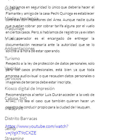
Si hablamos en seguridad lo único que debería hacer el 
Lugares
Flamante y amigo de la casa Pechi Quiroga es establecer 
Moda y tendencia
controles con inspectores del Área. Aunque nadie quita 
que puedan cobrar por cobrar tarifa alguna por el vuelo 
Maquillaje
en ciertos casos. Pero, si hablamos de registros ya existen 
Música
y el operador es el encargado de entregar la 
documentación necesaria ante la autoridad que se lo 
Ambientaciones
solicite a la hora de estar operando.
Turismo
Respecto a la ley de protección de datos personales, solo 
Vestidos
para los casos profesionales, está bien ya que toda 
empresa audiovisual o que recauden datos personales o 
Servicios
imagenes de terceros debe estar inscripta.
Kiosco digital de Impresión
Recomendamos al señor Luis Durán acceder a la web de 
Cabina 360
ANAC. No sea el caso que también quieran hacer un 
registro de conducir propio para la ciudad de Neuquén.
Instaprint
Distrito Barracas
https://www.youtube.com/watch?
Selflip
v=j9gXT9cCXZE
Streaming