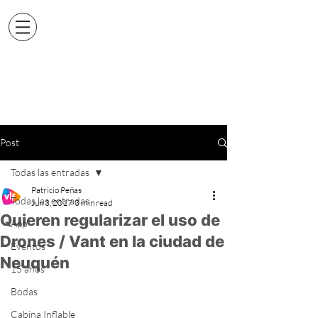
Post
Todas las entradas
Patricio Peñas
Todas las entradas
Jun 3, 2017
3 min read
Quieren regularizar el uso de
App
Drones / Vant en la ciudad de
Eventos
Neuquén
15 años
Bodas
Cabina Inflable