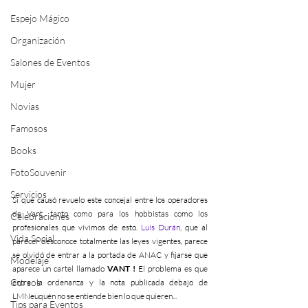
Espejo Mágico
Organización
Salones de Eventos
Mujer
Novias
Famosos
Books
FotoSouvenir
Servicios
Si que causó revuelo este concejal entre los operadores 
de Vant, tanto como para los hobbistas como los 
Celebraciones
profesionales que vivimos de esto. 
Luis Durán
, que al 
Vida Social
parecer desconoce totalmente las leyes vigentes, parece 
se olvidó de entrar a la portada de ANAC y fijarse que 
Modelaje
aparece un cartel llamado 
VANT ! 
El problema es que 
Cursos
entre la ordenanza y la nota publicada debajo de 
LMNeuquén no se entiende bien lo que quieren...
Tips para Eventos