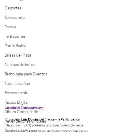
Deportes
Taekwondo
Shows
Invitaciones
Punto Bahía
Brisas del Plata
Cabinas de Fotos
Tecnología para Eventos
Tutoriales App
fotosouvenir
Kiosco Digital
La nota de lmneuquen.com
Album Compartido
El concejal 
Luis Durán
, del Frente y la Participación 
Revendedores Oficiales
Neuquina (FyPN) presentó un proyecto de ordenanza 
Control de Acceso
para crear un registro de usuarios de drones y regular su 