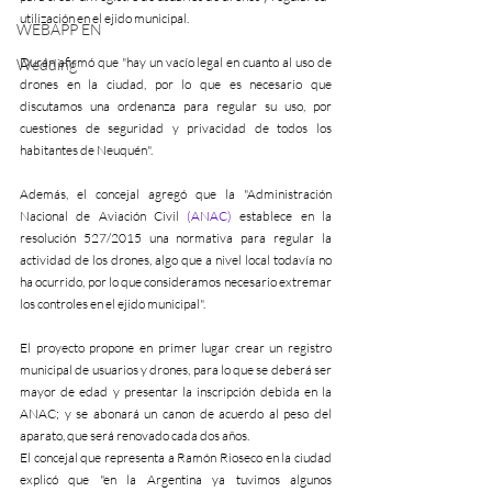
utilización en el ejido municipal.
WEBAPP EN
Durán afirmó que "hay un vacío legal en cuanto al uso de 
Wedding
drones en la ciudad, por lo que es necesario que 
discutamos una ordenanza para regular su uso, por 
cuestiones de seguridad y privacidad de todos los 
habitantes de Neuquén".
Además, el concejal agregó que la "Administración 
Nacional de Aviación Civil 
(ANAC)
 establece en la 
resolución 527/2015 una normativa para regular la 
actividad de los drones, algo que a nivel local todavía no 
ha ocurrido, por lo que consideramos necesario extremar 
los controles en el ejido municipal".
El proyecto propone en primer lugar crear un registro 
municipal de usuarios y drones, para lo que se deberá ser 
mayor de edad y presentar la inscripción debida en la 
ANAC; y se abonará un canon de acuerdo al peso del 
aparato, que será renovado cada dos años.
El concejal que representa a Ramón Rioseco en la ciudad 
explicó que "en la Argentina ya tuvimos algunos 