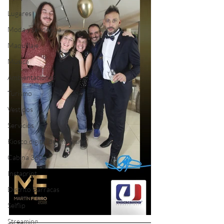
Lugares
Moda y tendencia
Maquillaje
Música
Ambientaciones
Turismo
Vestidos
Servicios
Kiosco digital de Impresión
Cabina 360
Instaprint
Distrito Barracas
Selflip
Streaming