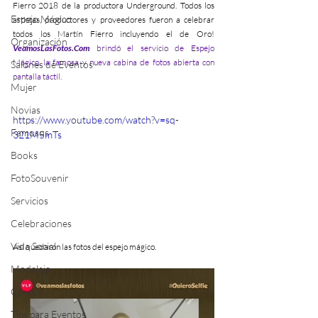
Fierro 2018 de la productora Underground. Todos los 
Espejo Mágico
artistas, productores y proveedores fueron a celebrar 
todos los Martín Fierro incluyendo el de Oro! 
Organización
VeamosLasFotos.Com 
brindó el servicio de Espejo 
Mágico, la famosa y nueva cabina de fotos abierta con 
Salones de Eventos
pantalla táctil.
Mujer
Novias
https://www.youtube.com/watch?v=sq-
Famosos
321M5mTs
Books
FotoSouvenir
Servicios
Celebraciones
Vida Social
Así quedaron las fotos del espejo mágico.
Modelaje
Cursos
Tips para Eventos