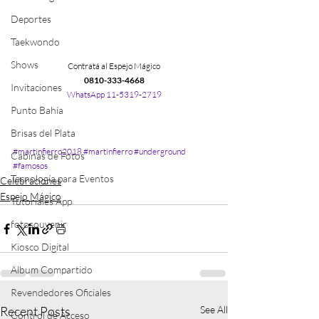
Deportes
Taekwondo
Shows
Contratá al Espejo Mágico
0810-333-4668
Invitaciones
WhatsApp 11-5319-2719
Punto Bahía
Brisas del Plata
#martinfierro2018
#martinfierro
#underground
Cabinas de Fotos
#famosos
Tecnología para Eventos
Celebraciones
Espejo Mágico
Tutoriales App
fotosouvenir
Kiosco Digital
Album Compartido
Revendedores Oficiales
Recent Posts
See All
Control de Acceso