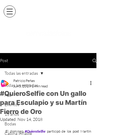
Post
Todas las entradas
Patricio Peñas
Todas las entradas
Jun 5, 2018
1 min read
#QuieroSelfie con Un gallo
App
para Esculapio y su Martín
Eventos
Fierro de Oro
15 años
Updated:
Nov 14, 2018
Bodas
El domingo 
#QuieroSelfie
 participó de los post Martín 
Cabina Inflable