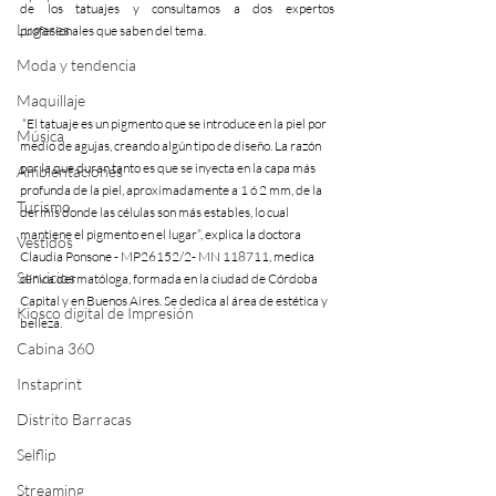
de los tatuajes y consultamos a dos expertos 
Lugares
profesionales que saben del tema.
Moda y tendencia
Maquillaje
 “El tatuaje es un pigmento que se introduce en la piel por 
Música
medio de agujas, creando algún tipo de diseño. La razón 
por la que duran tanto es que se inyecta en la capa más 
Ambientaciones
profunda de la piel, aproximadamente a 1 ó 2 mm, de la 
Turismo
dermis donde las células son más estables, lo cual 
mantiene el pigmento en el lugar”, explica la doctora 
Vestidos
Claudia Ponsone - MP26152/2- MN 118711, medica 
Servicios
clínica dermatóloga, formada en la ciudad de Córdoba 
Capital y en Buenos Aires. Se dedica al área de estética y 
Kiosco digital de Impresión
belleza.   
Cabina 360
Instaprint
Distrito Barracas
Selflip
Streaming