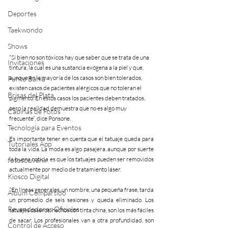
Deportes
Taekwondo
Shows
“Si bien no son tóxicos hay que saber que se trata de una 
Invitaciones
tintura, la cual es una sustancia exógena a la piel y que, 
aunque en la mayoría de los casos son bien tolerados, 
Punto Bahía
existen casos de pacientes alérgicos que no toleran el 
Brisas del Plata
pigmento. En estos casos los pacientes deben tratados, 
pero la realidad demuestra que no es algo muy 
Cabinas de Fotos
frecuente”, dice Ponsone.
Tecnología para Eventos
Es importante tener en cuenta que el tatuaje queda para 
Tutoriales App
toda la vida. La moda es algo pasajera, aunque por suerte 
la buena noticia es que los tatuajes pueden ser removidos 
fotosouvenir
actualmente por medio de tratamiento láser.
Kiosco Digital
“En líneas generales, un nombre, una pequeña frase, tarda 
Album Compartido
un promedio de seis sesiones y queda eliminado. Los 
Revendedores Oficiales
tatuajes caseros, hechos con tinta china, son los más fáciles 
de sacar. Los profesionales van a otra profundidad, son 
Control de Acceso