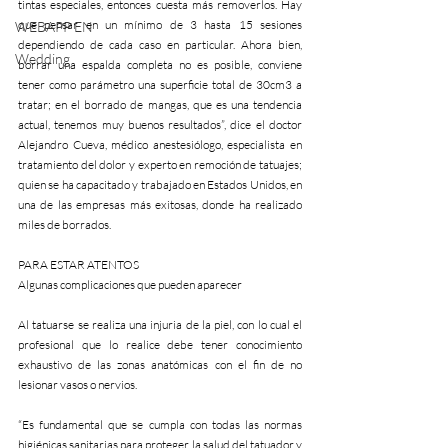
tintas especiales, entonces cuesta más removerlos. Hay 
que pensar en un mínimo de 3 hasta 15 sesiones 
WEBAPP EN
dependiendo de cada caso en particular. Ahora bien, 
Wedding
borrar una espalda completa no es posible, conviene 
tener como parámetro una superficie total de 30cm3 a 
tratar; en el borrado de mangas, que es una tendencia 
actual, tenemos muy buenos resultados”, dice el doctor 
Alejandro Cueva, médico anestesiólogo, especialista en 
tratamiento del dolor y experto en remoción de tatuajes; 
quien se ha capacitado y trabajado en Estados Unidos, en 
una de las empresas más exitosas, donde ha realizado 
miles de borrados.
PARA ESTAR ATENTOS
Algunas complicaciones que pueden aparecer
Al tatuarse se realiza una injuria de la piel, con lo cual el 
profesional que lo realice debe tener conocimiento 
exhaustivo de las zonas anatómicas con el fin de no 
lesionar vasos o nervios.
“Es fundamental que se cumpla con todas las normas 
higiénicas sanitarias para proteger la salud del tatuador y 