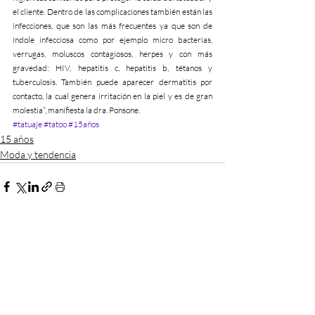
el cliente. Dentro de las complicaciones también están las 
infecciones, que son las más frecuentes ya que son de 
índole infecciosa como por ejemplo micro bacterias, 
verrugas, moluscos contagiosos, herpes y con más 
gravedad: HIV, hepatitis c, hepatitis b, tétanos y 
tuberculosis. También puede aparecer dermatitis por 
contacto, la cual genera irritación en la piel y es de gran 
molestia”, manifiesta la dra. Ponsone.
#tatuaje
#tatoo
#15años
15 años
Moda y tendencia
Recent Posts
See All