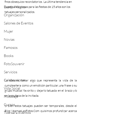
finos obsequios recordatorios.  La última tendencia en 
Espejo Mágico
cuanto a sorpresas para las fiestas de 15 años son los 
tatuajes personalizados.
Organización
Salones de Eventos
Mujer
Novias
Famosos
Books
FotoSouvenir
Servicios
Celebraciones
La idea es tomar algo que representa la vida de la 
cumpleañera como un emoticón particular, una frase o su 
Vida Social
grupo musical favorito y dejarlo tatuada en el brazo y/o 
en la muñeca de la invitada.
Modelaje
Cursos
Si bien estos tatuajes pueden ser temporales, desde el 
Blog VeamosLasFotos.Com quisimos profundizar acerca 
Tips para Eventos