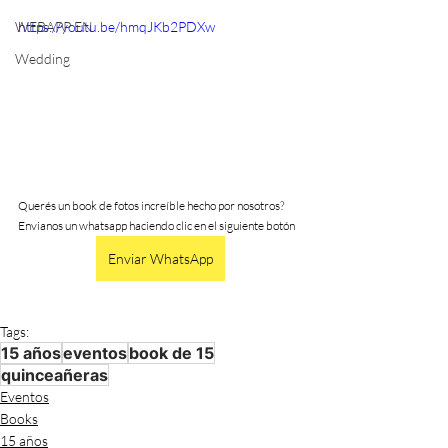
WEBAPP EN
https://youtu.be/hmqJKb2PDXw
Wedding
Querés un book de fotos increíble hecho por nosotros? 
Envianos un whatsapp haciendo clic en el siguiente botón 
Enviar WhatsApp
Tags:
15 años
eventos
book de 15
quinceañeras
Eventos
Books
15 años