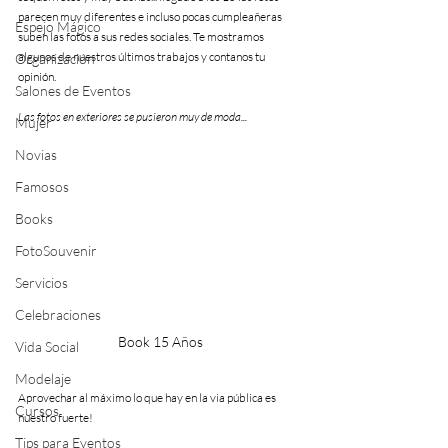
parecen muy diferentes e incluso pocas cumpleañeras 
Espejo Mágico
suben las fotos a sus redes sociales. Te mostramos 
algunos de nuestros últimos trabajos y contanos tu 
Organización
opinión.
Salones de Eventos
Las fotos en exteriores se pusieron muy de moda...
Mujer
Novias
Famosos
Books
FotoSouvenir
Servicios
Celebraciones
Book 15 Años
Vida Social
Modelaje
Aprovechar al máximo lo que hay en la via pública es 
Cursos
nuestro fuerte!
Tips para Eventos