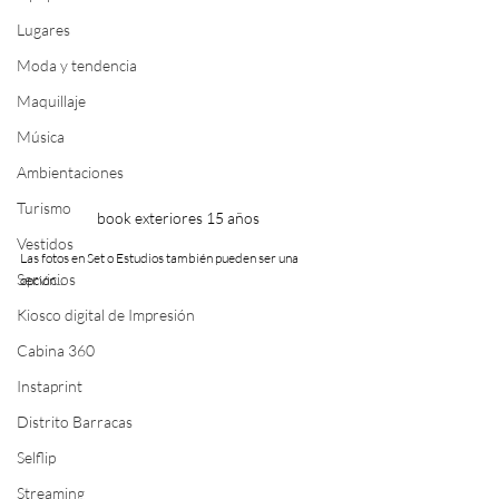
Lugares
Moda y tendencia
Maquillaje
Música
Ambientaciones
Turismo
book exteriores 15 años
Vestidos
Las fotos en Set o Estudios también pueden ser una 
Servicios
opción...
Kiosco digital de Impresión
Cabina 360
Instaprint
Distrito Barracas
Selflip
Streaming