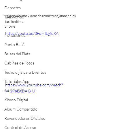
Deportes
Te dejo algunos videos de como trabajamos en los 
Taekwondo
fashion film...
Shows
https://youtu.be/3FuHILgfoXA
Invitaciones
Punto Bahía
Brisas del Plata
Cabinas de Fotos
Tecnología para Eventos
Tutoriales App
https://www.youtube.com/watch?
fotosouvenir
v=GFbEXDAiB-U
Kiosco Digital
Album Compartido
Revendedores Oficiales
Control de Acceso