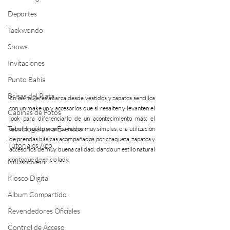
Deportes
Taekwondo
Shows
Invitaciones
Punto Bahía
Brisas del Plata
En las mujeres abarca desde vestidos y zapatos sencillos 
con un make up y accesorios que si resalten y levanten el 
Cabinas de Fotos
look para diferenciarlo de un acontecimiento más; el 
Tecnología para Eventos
cabello suelto o con peinados muy simples, o la utilización 
de prendas básicas acompañados por chaqueta, zapatos y 
Tutoriales App
accesorios de muy buena calidad, dando un estilo natural 
con toque de chic o lady.
fotosouvenir
Kiosco Digital
Album Compartido
Revendedores Oficiales
Control de Acceso