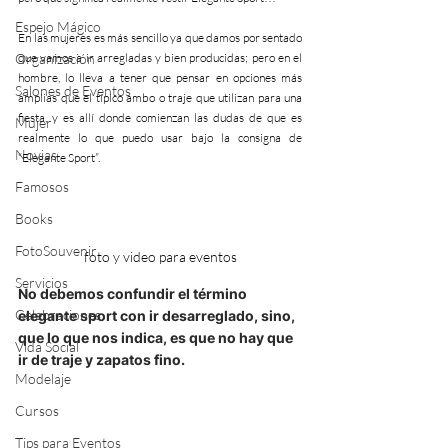
Espejo Mágico
En las mujeres es más sencillo ya que damos por sentado 
Organización
que vamos a ir arregladas y bien producidas; pero en el 
hombre, lo lleva a tener que pensar en opciones más 
Salones de Eventos
amplias que el típico ambo o traje que utilizan para una 
fiesta, y es allí donde comienzan las dudas de que es 
Mujer
realmente lo que puedo usar bajo la consigna de 
Novias
“Elegante Sport”.
Famosos
Books
FotoSouvenir
foto y video para eventos
Servicios
No debemos confundir el término 
Celebraciones
elegante sport con ir desarreglado, sino, 
que lo que nos indica, es que no hay que 
Vida Social
ir de traje y zapatos fino.
Modelaje
Cursos
Tips para Eventos