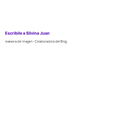
Escribile a Silvina Juan
Asesora de Imagen - Colaboradora del Blog
Fotografía para Eventos
Instagram para Fiestas y Eventos | Impresión de Fotos 
via Hashtag
#silvinajuan
#asesoriadeimagen
#vestimenta
#elegantesport
#fiesta
#vestirparaunafiesta
Vida Social
Celebraciones
Tips para Eventos