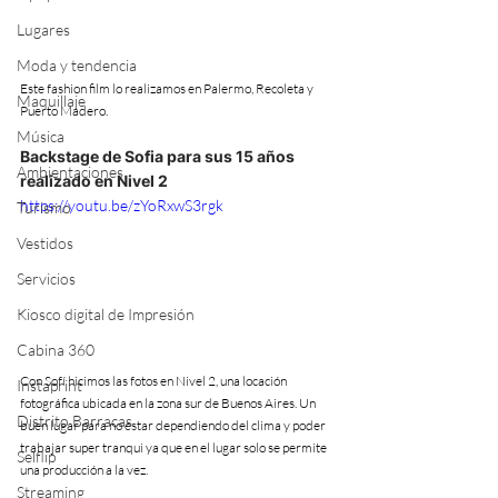
Lugares
Moda y tendencia
Este fashion film lo realizamos en Palermo, Recoleta y 
Maquillaje
Puerto Madero.
Música
Backstage de Sofia para sus 15 años 
Ambientaciones
realizado en Nivel 2
https://youtu.be/zYoRxwS3rgk
Turismo
Vestidos
Servicios
Kiosco digital de Impresión
Cabina 360
Con Sofí hicimos las fotos en Nivel 2, una locación 
Instaprint
fotográfica ubicada en la zona sur de Buenos Aires. Un 
Distrito Barracas
buen lugar para no estar dependiendo del clima y poder 
trabajar super tranqui ya que en el lugar solo se permite 
Selflip
una producción a la vez.
Streaming