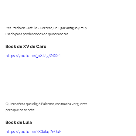
Realizado en Castillo Guerrero, un lugar antiguo y muy 
usado para producciones de quinceañeras.
Book de XV de Caro
https://youtu.be/_x3IZgSNSS4
Quinceañera que eligió Palermo, con mucha verguenza 
pero que no se nota! 
Book de Lula
https://youtu.be/xX3xkq2n0uE