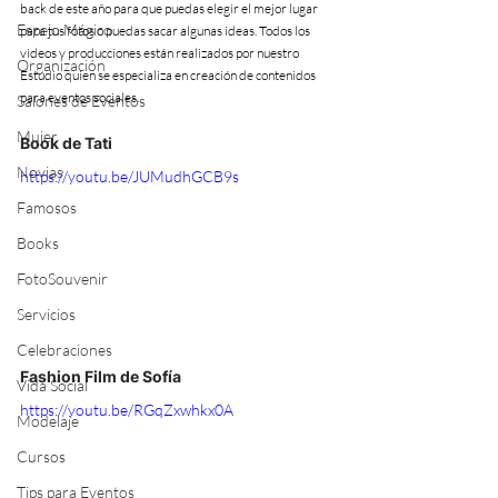
back de este año para que puedas elegir el mejor lugar 
Espejo Mágico
para tus fotos o puedas sacar algunas ideas. Todos los 
videos y producciones están realizados por nuestro 
Organización
Estudio quien se especializa en creación de contenidos 
para eventos sociales.
Salones de Eventos
Mujer
Book de Tati
Novias
https://youtu.be/JUMudhGCB9s
Famosos
Books
FotoSouvenir
Servicios
Celebraciones
Fashion Film de Sofía
Vida Social
https://youtu.be/RGqZxwhkx0A
Modelaje
Cursos
Tips para Eventos