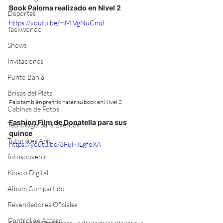
Book Paloma realizado en Nivel 2
Deportes
https://youtu.be/mMlVgNuCnqI
Taekwondo
Shows
Invitaciones
Punto Bahía
Brisas del Plata
Palo también prefirió hacer su book en Nivel 2
Cabinas de Fotos
Fashion Film de Donatella para sus 
Tecnología para Eventos
quince
Tutoriales App
https://youtu.be/3FuHILgfoXA
fotosouvenir
Kiosco Digital
Album Compartido
Revendedores Oficiales
Control de Acceso