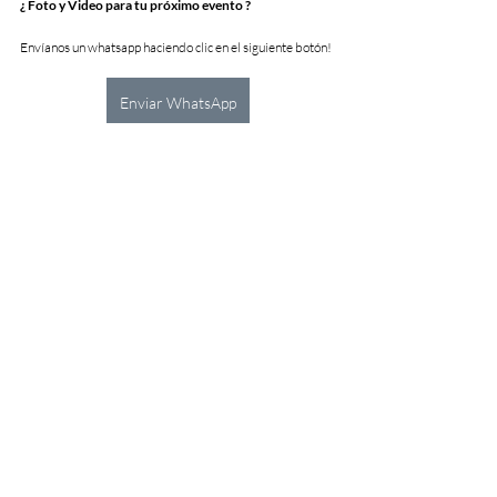
¿ Foto y Video para tu próximo evento ?
Envíanos un whatsapp haciendo clic en el siguiente botón! 
Enviar WhatsApp
Tags:
15 años
eventos
quinceañeras
fashion film
look book
Eventos
Books
15 años