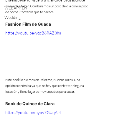
Ella eligió Puerto Madero, un clásico de los clásicos que 
no pueden faltar. Combinamos un poco de día con un poco 
WEBAPP EN
de noche. Contanos que te parece.
Wedding
Fashion Film de Guada
https://youtu.be/vqcB6RAZ8hs
Este book lo hicimos en Palermo, Buenos Aires. Una 
opción económica ya que no hay que contratar ninguna 
locación y tiene lugares muy copados para sacar.
Book de Quince de Clara
https://youtu.be/byov7GUqAI4