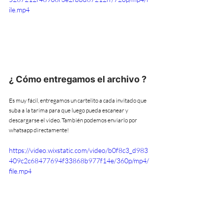
ile.mp4
¿ Cómo entregamos el archivo ?
Es muy fácil, entregamos un cartelito a cada invitado que 
suba a la tarima para que luego pueda escanear y 
descargarse el video. También podemos enviarlo por 
whatsapp directamente!
https://video.wixstatic.com/video/b0f8c3_d983
409c2c68477694f33868b977f14e/360p/mp4/
file.mp4