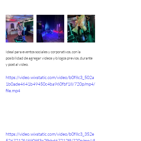
Ideal para eventos sociales y corporativos, con la 
posibilidad de agregar videos y/o logos previos, durante 
y post al video.
https://video.wixstatic.com/video/b0f8c3_502a
1b0ade4641b49450c4ba960fbf18/720p/mp4/
file.mp4
https://video.wixstatic.com/video/b0f8c3_352e
5267212f48908f3e2fbbd67212ff/720p/mp4/f