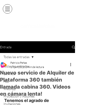
Entrada
Todas las entradas
Patricio Peñas
Todas las entradas
19 jun 2022
2 min de lectura
Nuevo servicio de Alquiler de
15 Años
Plataforma 360 también
App
llamada cabina 360. Videos
WebApp
en cámara lenta!
Proyeccion y Álbumes
Tenemos el agrado de 
Invitaciones