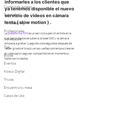
informarles a los clientes que 
Control de Acceso
ya tenemos disponible el nuevo 
Tutoriales
servicio de videos en cámara 
lenta ( slow motion ) .
TV Streaming
Profesionales
La 
plataforma 360
 es un servicio super divertido en la 
cual los invitados se suben a la base 360 y la cámara 
Novedades
empieza a grabar. Luego de unos segundos después de 
Tips
haber girado el brazo varias vueltas comienza a crearse 
el video para luego ser compartido en el momento a 
Bodas
todos los invitados. 
Eventos
Kiosco Digital
Trivias
Encuentra tu mesa
Casos de Uso