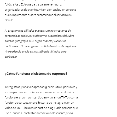
fotógrafos y DJs que ya trabajan en el rubro, 
organizadores de eventos, y también cualquier persona 
que simplemente quiera recomendar el servicio a su 
círculo.
Al programa de afiliados pueden sumarse creadores de 
contenido de cualquier plataforma, proveedores del rubro 
eventos (fotógrafos, DJs, organizadores) y usuarios 
particulares. No se exige una cantidad mínima de seguidores 
ni experiencia previa en marketing de afiliados para 
participar.
¿Cómo funciona el sistema de cupones?
Te registrás, y una vez aprobad@ recibís tu cupón único y 
lo compartís como quieras: en un reel mostrando cómo 
funciona el álbum compartido en vivo, en un TikTok con la 
función de sorteos, en una historia de Instagram, en un 
video de YouTube o en un post de blog. Cada persona que 
use tu cupón al contratar accede a un descuento, y vos 