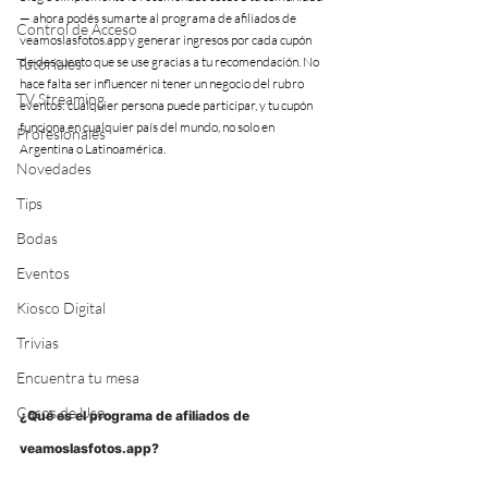
— ahora podés sumarte al programa de afiliados de 
Control de Acceso
veamoslasfotos.app y generar ingresos por cada cupón 
de descuento que se use gracias a tu recomendación. No 
Tutoriales
hace falta ser influencer ni tener un negocio del rubro 
TV Streaming
eventos: cualquier persona puede participar, y tu cupón 
funciona en cualquier país del mundo, no solo en 
Profesionales
Argentina o Latinoamérica.
Novedades
Tips
Bodas
Eventos
Kiosco Digital
Trivias
Encuentra tu mesa
Casos de Uso
¿Qué es el programa de afiliados de 
veamoslasfotos.app?