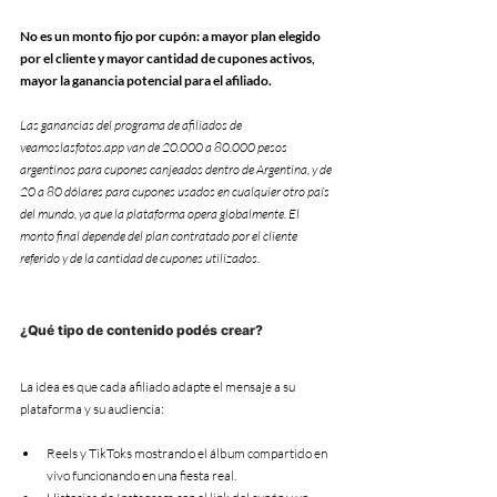
No es un monto fijo por cupón: a mayor plan elegido 
por el cliente y mayor cantidad de cupones activos, 
mayor la ganancia potencial para el afiliado.
Las ganancias del programa de afiliados de 
veamoslasfotos.app van de 20.000 a 80.000 pesos 
argentinos para cupones canjeados dentro de Argentina, y de 
20 a 80 dólares para cupones usados en cualquier otro país 
del mundo, ya que la plataforma opera globalmente. El 
monto final depende del plan contratado por el cliente 
referido y de la cantidad de cupones utilizados.
¿Qué tipo de contenido podés crear?
La idea es que cada afiliado adapte el mensaje a su 
plataforma y su audiencia:
Reels y TikToks mostrando el álbum compartido en 
vivo funcionando en una fiesta real.