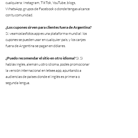
cualquiera: Instagram, TikTok, YouTube, blogs, 
WhatsApp, grupos de Facebook o donde tengas alcance 
con tu comunidad.
¿Los cupones sirven para clientes fuera de Argentina?
Sí. veamoslasfotos.app es una plataforma mundial: los 
cupones se pueden usar en cualquier país, y los canjes 
fuera de Argentina se pagan en dólares.
¿Puedo recomendar el sitio en otro idioma?
 Sí. Si 
hablás inglés, alemán u otro idioma, podés promocionar 
la versión internacional en letsee.app, apuntando a 
audiencias de países donde el inglés es primera o 
segunda lengua.
¿Cómo y cuándo se pagan las comisiones?
 Las 
comisiones se acreditan 15 días después del cierre de 
cada ciclo. El pago puede realizarse por distintas 
plataformas, a acordar con cada afiliado según su 
ubicación y preferencia.
¿Hay un límite de cupones que puedo compartir?
 No, 