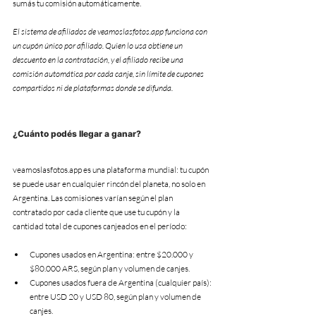
sumás tu comisión automáticamente.
El sistema de afiliados de veamoslasfotos.app funciona con 
un cupón único por afiliado. Quien lo usa obtiene un 
descuento en la contratación, y el afiliado recibe una 
comisión automática por cada canje, sin límite de cupones 
compartidos ni de plataformas donde se difunda.
¿Cuánto podés llegar a ganar?
veamoslasfotos.app es una plataforma mundial: tu cupón 
se puede usar en cualquier rincón del planeta, no solo en 
Argentina. Las comisiones varían según el plan 
contratado por cada cliente que use tu cupón y la 
cantidad total de cupones canjeados en el período:
Cupones usados en Argentina: entre $20.000 y 
$80.000 ARS, según plan y volumen de canjes.
Cupones usados fuera de Argentina (cualquier país): 
entre USD 20 y USD 80, según plan y volumen de 
canjes.