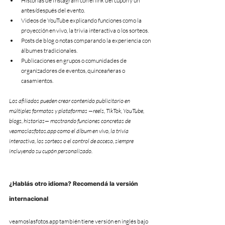
Historias de Instagram con el link del cupón y un 
antes/después del evento.
Videos de YouTube explicando funciones como la 
proyección en vivo, la trivia interactiva o los sorteos.
Posts de blog o notas comparando la experiencia con 
álbumes tradicionales.
Publicaciones en grupos o comunidades de 
organizadores de eventos, quinceañeras o 
casamientos.
Los afiliados pueden crear contenido publicitario en 
múltiples formatos y plataformas —reels, TikTok, YouTube, 
blogs, historias— mostrando funciones concretas de 
veamoslasfotos.app como el álbum en vivo, la trivia 
interactiva, los sorteos o el control de acceso, siempre 
incluyendo su cupón personalizado.
¿Hablás otro idioma? Recomendá la versión 
internacional
veamoslasfotos.app también tiene versión en inglés bajo 