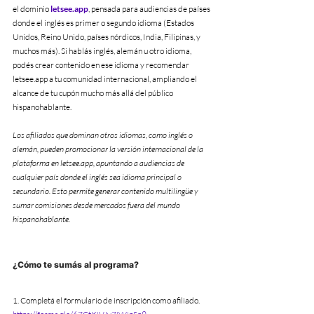
el dominio 
letsee.app
, pensada para audiencias de países 
donde el inglés es primer o segundo idioma (Estados 
Unidos, Reino Unido, países nórdicos, India, Filipinas, y 
muchos más). Si hablás inglés, alemán u otro idioma, 
podés crear contenido en ese idioma y recomendar 
letsee.app a tu comunidad internacional, ampliando el 
alcance de tu cupón mucho más allá del público 
hispanohablante.
Los afiliados que dominan otros idiomas, como inglés o 
alemán, pueden promocionar la versión internacional de la 
plataforma en letsee.app, apuntando a audiencias de 
cualquier país donde el inglés sea idioma principal o 
secundario. Esto permite generar contenido multilingüe y 
sumar comisiones desde mercados fuera del mundo 
hispanohablante.
¿Cómo te sumás al programa?
1. Completá el formulario de inscripción como afiliado. 