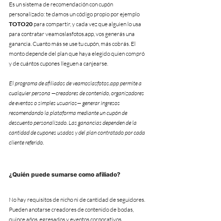
Es un sistema de recomendación con cupón 
personalizado: te damos un código propio por ejemplo 
TOTO20
 para compartir, y cada vez que alguien lo usa 
para contratar veamoslasfotos.app, vos generás una 
ganancia. Cuanto más se use tu cupón, más cobrás. El 
monto depende del plan que haya elegido quien compró 
y de cuántos cupones lleguen a canjearse.
El programa de afiliados de veamoslasfotos.app permite a 
cualquier persona —creadores de contenido, organizadores 
de eventos o simples usuarios— generar ingresos 
recomendando la plataforma mediante un cupón de 
descuento personalizado. Las ganancias dependen de la 
cantidad de cupones usados y del plan contratado por cada 
cliente referido.
¿Quién puede sumarse como afiliado?
No hay requisitos de nicho ni de cantidad de seguidores. 
Pueden anotarse creadores de contenido de bodas, 
quince años, egresados y eventos corporativos, 