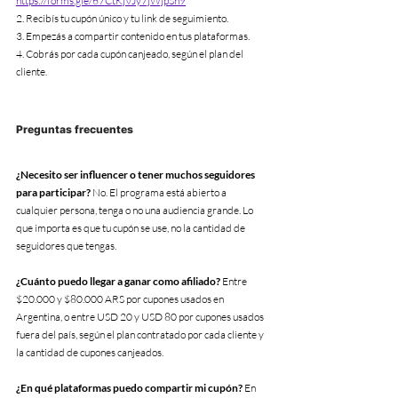
https://forms.gle/67CtKjVJy7jWjpSn9
2. Recibís tu cupón único y tu link de seguimiento. 
3. Empezás a compartir contenido en tus plataformas. 
4. Cobrás por cada cupón canjeado, según el plan del 
cliente.
Preguntas frecuentes
¿Necesito ser influencer o tener muchos seguidores 
para participar?
 No. El programa está abierto a 
cualquier persona, tenga o no una audiencia grande. Lo 
que importa es que tu cupón se use, no la cantidad de 
seguidores que tengas.
¿Cuánto puedo llegar a ganar como afiliado?
 Entre 
$20.000 y $80.000 ARS por cupones usados en 
Argentina, o entre USD 20 y USD 80 por cupones usados 
fuera del país, según el plan contratado por cada cliente y 
la cantidad de cupones canjeados.
¿En qué plataformas puedo compartir mi cupón?
 En 