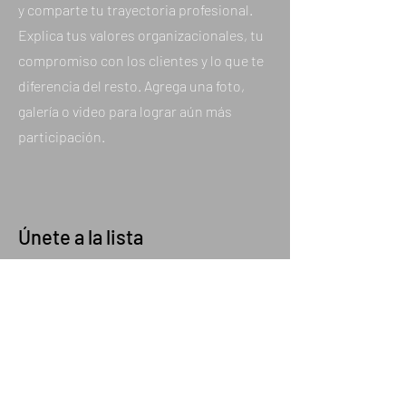
y comparte tu trayectoria profesional.
Explica tus valores organizacionales, tu
compromiso con los clientes y lo que te
diferencia del resto. Agrega una foto,
galería o video para lograr aún más
participación.
Únete a la lista
Regístrate y sé el primero en enterarte.
Nombre
Apellido