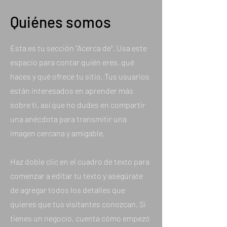
Quiénes somos
Esta es tu sección "Acerca de". Usa este
espacio para contar quién eres, qué
haces y qué ofrece tu sitio. Tus usuarios
están interesados en aprender más
sobre ti, así que no dudes en compartir
una anécdota para transmitir una
imagen cercana y amigable.
Haz doble clic en el cuadro de texto para
comenzar a editar tu texto y asegúrate
de agregar todos los detalles que
quieres que tus visitantes conozcan. Si
tienes un negocio, cuenta cómo empezó