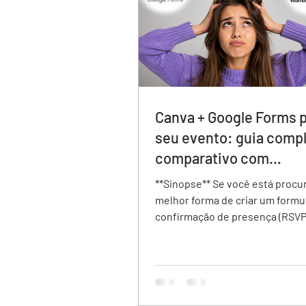
Canva + Google Forms p
seu evento: guia compl
comparativo com
veamoslasfotos.app
**Sinopse** Se você está procurando a
melhor forma de criar um formu
confirmação de presença (RSVP
evento, existem diferentes op
disponíveis. Neste comparativ
analisamos Google Forms, Canv
veamoslasfotos.app, avaliando
como design do convite, experi