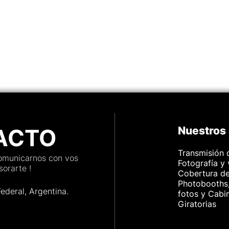
mpo real,
 de
 mais.
apta
ios,
ACTO
Nuestros 
Transmisión 
comunicarnos con vos
Fotografía y
orarte !
Cobertura d
Photobooths,
Federal, Argenti
na.
fotos y Cabi
Giratorias