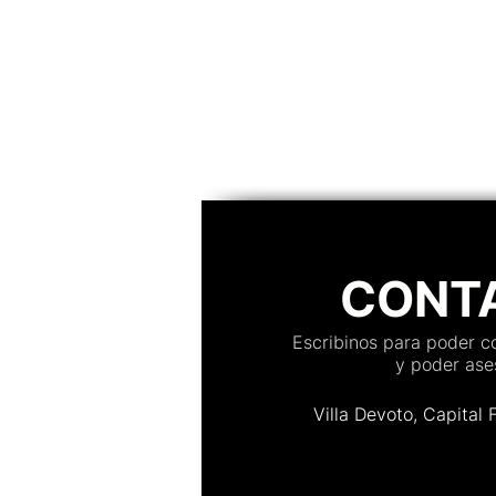
convidado, confirmações em te
organização de mesas, controle
acesso, personalização e muito
Descubra qual plataforma se ad
melhor a casamentos, aniversár
evento
CONT
Escribinos para poder 
y poder ases
Villa Devoto, Capital 