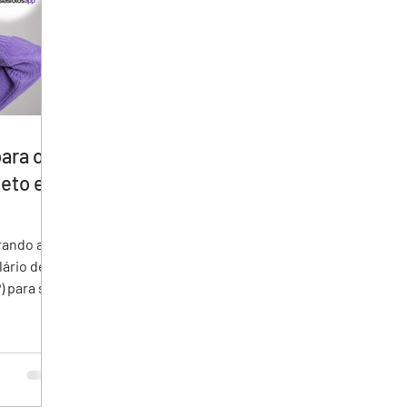
ara o
eto e
lário de
) para seu
ções
o
a e
 recursos
ência do