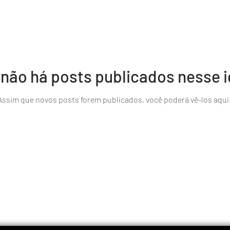
 não há posts publicados nesse 
Assim que novos posts forem publicados, você poderá vê-los aqui