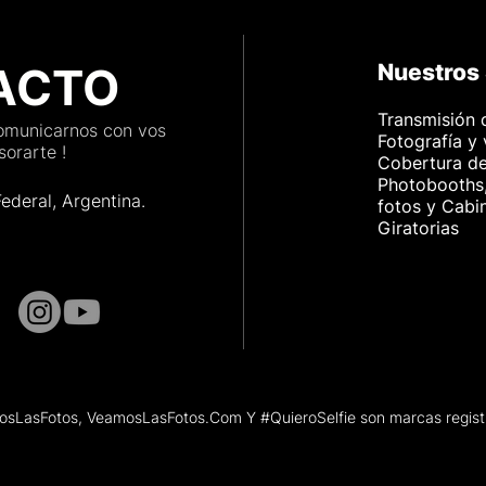
ACTO
Nuestros 
Transmisión 
comunicarnos con vos
Fotografía y
orarte !
Cobertura d
Photobooths,
Federal, Argenti
na.
fotos y Cabi
Giratorias
sLasFotos, VeamosLasFotos.Com Y #QuieroSelfie son marcas regist