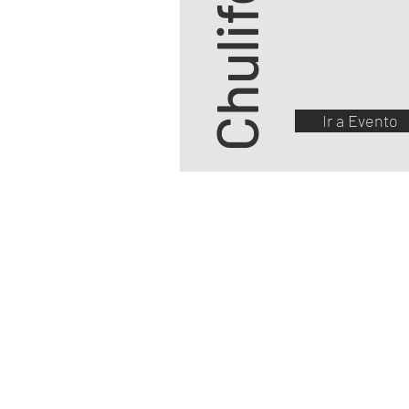
Chulifest
Ir a Evento