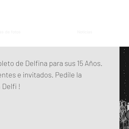
as de fotos
Noticias
eto de Delfina para sus 15 Años.
entes e invitados. Pedíle la
Delfi !