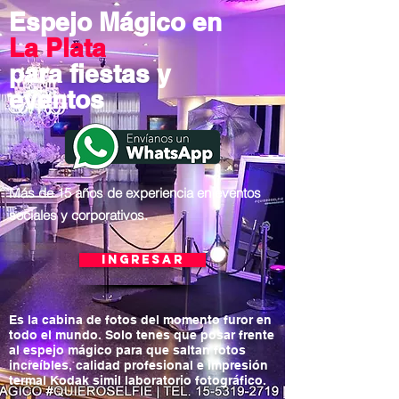
Espejo Mágico en
La Plata
para fiestas y
eventos
Más de 15 años de experiencia en eventos
sociales y corporativos.
Ingresar
Es la cabina de fotos del momento furor en
todo el mundo. Solo tenes que posar frente
al espejo mágico para que saltan fotos
increíbles, calidad profesional e impresión
termal Kodak simil laboratorio fotográfico.