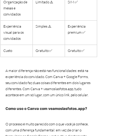
Organização de 
Limitado ⚠️
SIM ✅
mesas e 
convidados
Experiência 
Simples ⚠️
Experiência 
visual para os 
premium ✅
convidados
Custo
Gratuito ✅
Gratuito ✅
A maior diferença não está nas funcionalidades: está na 
experiência do convidado. Com Canva + Google Forms, 
seu convidado faz duas coisas diferentes em dois lugares 
diferentes. Com Canva + veamoslasfotos.app, tudo 
acontece em um só lugar, com um único link, pelo celular.
Como uso o Canva com veamoslasfotos.app?
O processo é muito parecido com o que você já conhece, 
com uma diferença fundamental: em vez de criar o 