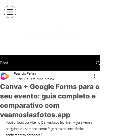
Post
Patricio Peñas
17 de jun.
3 min de leitura
Canva + Google Forms para o
seu evento: guia completo e
comparativo com
veamoslasfotos.app
Você criou o convite no Canva, ficou incrível. Agora vem a 
pergunta de sempre: como faço para os convidados 
confirmarem presença?