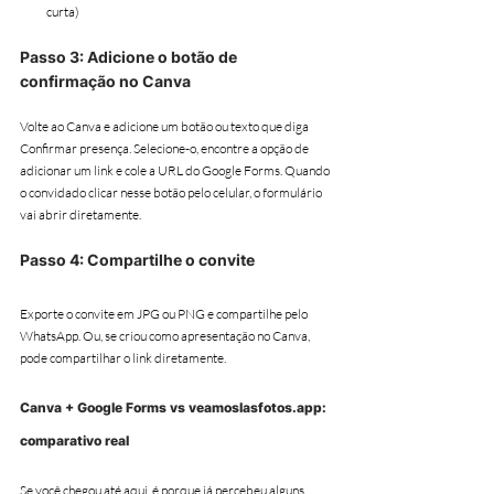
curta)
Passo 3: Adicione o botão de 
confirmação no Canva
Volte ao Canva e adicione um botão ou texto que diga 
Confirmar presença. Selecione-o, encontre a opção de 
adicionar um link e cole a URL do Google Forms. Quando 
o convidado clicar nesse botão pelo celular, o formulário 
vai abrir diretamente.
Passo 4: Compartilhe o convite
Exporte o convite em JPG ou PNG e compartilhe pelo 
WhatsApp. Ou, se criou como apresentação no Canva, 
pode compartilhar o link diretamente.
Canva + Google Forms vs veamoslasfotos.app: 
comparativo real
Se você chegou até aqui, é porque já percebeu alguns 