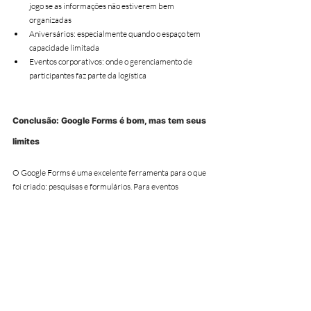
jogo se as informações não estiverem bem 
organizadas
Aniversários: especialmente quando o espaço tem 
capacidade limitada
Eventos corporativos: onde o gerenciamento de 
participantes faz parte da logística
Conclusão: Google Forms é bom, mas tem seus 
limites
O Google Forms é uma excelente ferramenta para o que 
foi criado: pesquisas e formulários. Para eventos 
pequenos e informais, resolve bem.
Mas se o seu evento tem mais de 30 pessoas, se você 
quer que o convite e o RSVP tenham a mesma aparência 
cuidada, ou se quer gerenciar tudo pelo celular sem 
precisar checar planilhas, a combinação Canva + 
veamoslasfotos.app oferece tudo isso sem custo adicional 
e sem complicações.