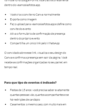
formulário no Google Forms, você o ativa diretamente 
dentro do veamoslasfotos.app.
Você cria o convite no Canva normalmente
Exporta como imagem
Faz o upload para veamoslasfotos.app e define como 
convite do evento
Ativa o formulário de confirmação de presença 
dentro do próprio evento
Compartilha um único link pelo WhatsApp
O convidado abre esse link, visualiza o seu design do 
Canva e confirma a presença sem sair da página. Você 
recebe as confirmações organizadas no seu painel, em 
tempo real.
Para que tipo de eventos é indicado?
Festas de 15 anos: você precisa saber exatamente 
quantas pessoas vão, quantos acompanhantes e se 
há restrições de cardápio
Casamentos: o mesmo caso, com muito mais em 