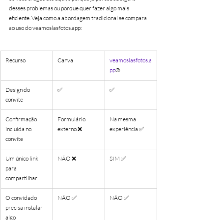
desses problemas ou porque quer fazer algo mais 
eficiente. Veja como a abordagem tradicional se compara 
ao uso do veamoslasfotos.app:
Recurso
Canva
veamoslasfotos.a
pp
®
Design do 
✅
✅
convite
Confirmação 
Formulário 
Na mesma 
incluída no 
externo ❌
experiência ✅
convite
Um único link 
NÃO ❌
SIM ✅
para 
compartilhar
O convidado 
NÃO ✅
NÃO ✅
precisa instalar 
algo