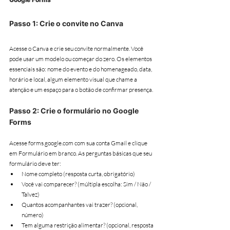
Passo 1: Crie o convite no Canva
Acesse o Canva e crie seu convite normalmente. Você 
pode usar um modelo ou começar do zero. Os elementos 
essenciais são: nome do evento e do homenageado, data, 
horário e local, algum elemento visual que chame a 
atenção e um espaço para o botão de confirmar presença.
Passo 2: Crie o formulário no Google 
Forms
Acesse forms.google.com com sua conta Gmail e clique 
em Formulário em branco. As perguntas básicas que seu 
formulário deve ter:
Nome completo (resposta curta, obrigatório)
Você vai comparecer? (múltipla escolha: Sim / Não / 
Talvez)
Quantos acompanhantes vai trazer? (opcional, 
número)
Tem alguma restrição alimentar? (opcional, resposta 