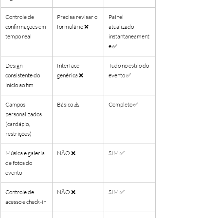
Controle de 
Precisa revisar o 
Painel 
confirmações em 
formulário ❌
atualizado 
tempo real
instantaneament
e ✅
Design 
Interface 
Tudo no estilo do 
consistente do 
genérica ❌
evento ✅
início ao fim
Campos 
Básico ⚠️
Completo ✅
personalizados 
(cardápio, 
restrições)
Música e galeria 
NÃO ❌
SIM ✅
de fotos do 
evento
Controle de 
NÃO ❌
SIM ✅
acesso e check-in