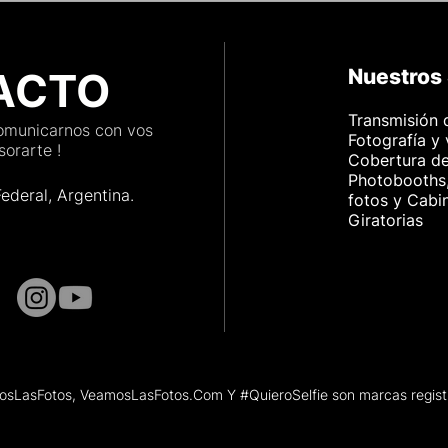
ACTO
Nuestros 
Transmisión 
comunicarnos con vos
Fotografía y
orarte !
Cobertura d
Photobooths,
Federal, Argenti
na.
fotos y Cabi
Giratorias
sLasFotos, VeamosLasFotos.Com Y #QuieroSelfie son marcas regist