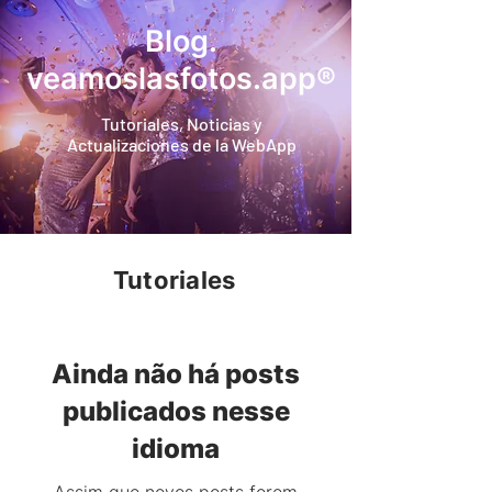
Blog.
veamoslasfotos.app®
Tutoriales, Noticias y
Actualizaciones de la WebApp
Tutoriales
Ainda não há posts
publicados nesse
idioma