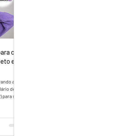
ara o
eto e
lário de
) para seu
ções
o
a e
 recursos
ência do