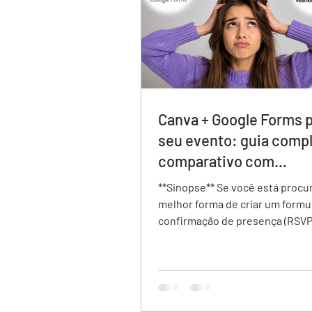
Canva + Google Forms p
seu evento: guia compl
comparativo com
veamoslasfotos.app
**Sinopse** Se você está procurando a
melhor forma de criar um formu
confirmação de presença (RSVP
evento, existem diferentes op
disponíveis. Neste comparativ
analisamos Google Forms, Canv
veamoslasfotos.app, avaliando
como design do convite, experi