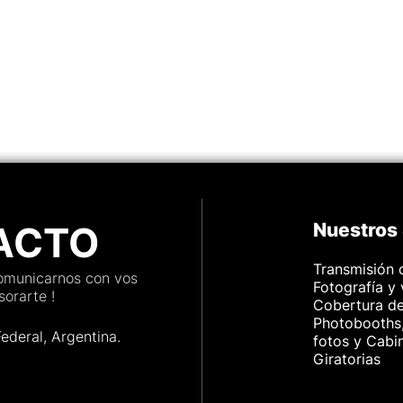
mpo real,
 de
 mais.
apta
ios,
ACTO
Nuestros 
Transmisión 
comunicarnos con vos
Fotografía y
orarte !
Cobertura d
Photobooths,
Federal, Argenti
na.
fotos y Cabi
Giratorias