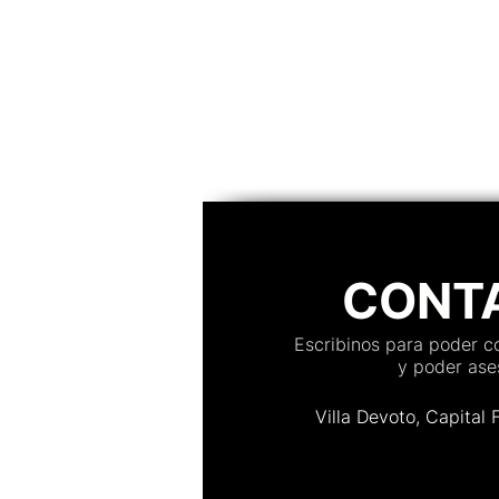
convidado, confirmações em te
organização de mesas, controle
acesso, personalização e muito
Descubra qual plataforma se ad
melhor a casamentos, aniversár
evento
CONT
Escribinos para poder 
y poder ases
Villa Devoto, Capital 