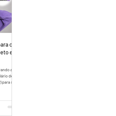
ara o
eto e
lário de
) para seu
ções
o
a e
 recursos
ência do