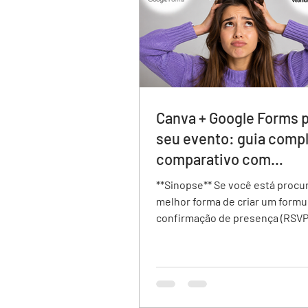
Canva + Google Forms p
seu evento: guia compl
comparativo com
veamoslasfotos.app
**Sinopse** Se você está procurando a
melhor forma de criar um formu
confirmação de presença (RSVP
evento, existem diferentes op
disponíveis. Neste comparativ
analisamos Google Forms, Canv
veamoslasfotos.app, avaliando
como design do convite, experi