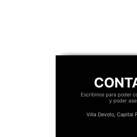
convidado, confirmações em te
organização de mesas, controle
acesso, personalização e muito
Descubra qual plataforma se ad
melhor a casamentos, aniversár
evento
CONT
Escribinos para poder 
y poder ases
Villa Devoto, Capital 