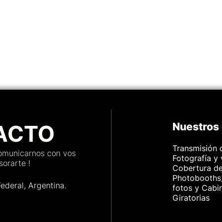
mpo real,
 de
 mais.
apta
ios,
ACTO
Nuestros 
Transmisión 
comunicarnos con vos
Fotografía y
orarte !
Cobertura d
Photobooths,
Federal, Argenti
na.
fotos y Cabi
Giratorias