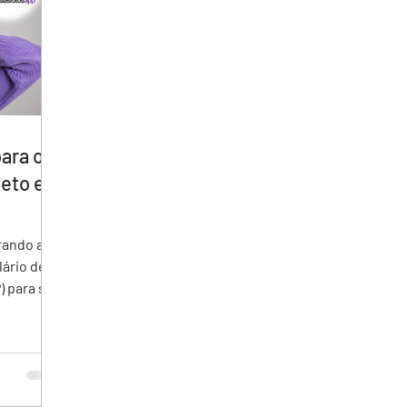
ara o
eto e
lário de
) para seu
ções
o
a e
 recursos
ência do