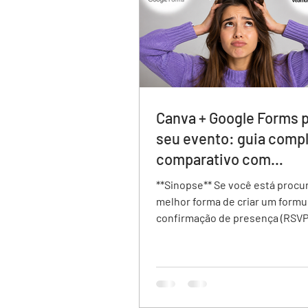
Canva + Google Forms p
seu evento: guia compl
comparativo com
veamoslasfotos.app
**Sinopse** Se você está procurando a
melhor forma de criar um formu
confirmação de presença (RSVP
evento, existem diferentes op
disponíveis. Neste comparativ
analisamos Google Forms, Canv
veamoslasfotos.app, avaliando
como design do convite, experi