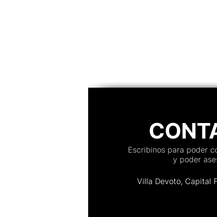
convidado, confirmações em te
organização de mesas, controle
acesso, personalização e muito
Descubra qual plataforma se ad
melhor a casamentos, aniversár
evento
CONT
Escribinos para poder 
y poder ases
Villa Devoto, Capital 