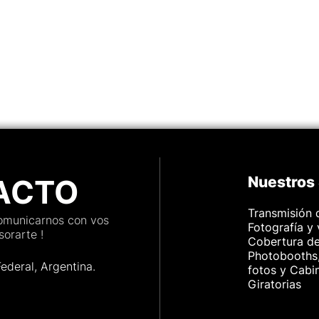
mpo real,
 de
 mais.
apta
ios,
ACTO
Nuestros 
Transmisión 
comunicarnos con vos
Fotografía y
orarte !
Cobertura d
Photobooths,
Federal, Argenti
na.
fotos y Cabi
Giratorias