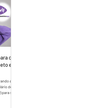
ara o
eto e
lário de
) para seu
ções
o