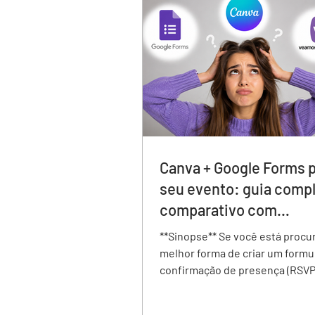
Canva + Google Forms p
seu evento: guia compl
comparativo com
veamoslasfotos.app
**Sinopse** Se você está procurando a
melhor forma de criar um formu
confirmação de presença (RSVP
evento, existem diferentes op
disponíveis. Neste comparativ