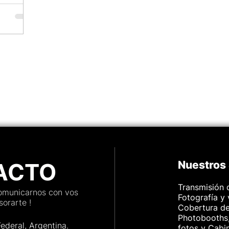
a e
 recursos
ência do
mpo real,
 de
 mais.
apta
ios,
ACTO
Nuestros 
Transmisión 
comunicarnos con vos
Fotografía y
orarte !
Cobertura d
Photobooths,
Federal, Argenti
na.
fotos y Cabi