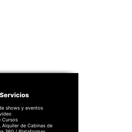
Servicios
de shows y eventos
 video
e Cursos
 Alquiler de Cabinas de
na 360 / Plataformas