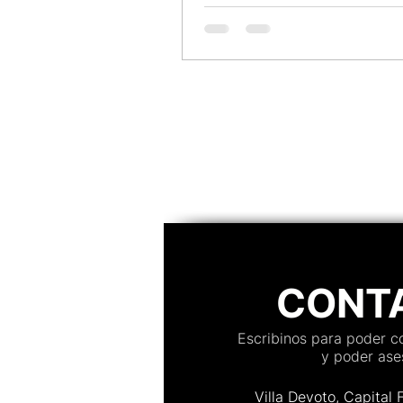
analisamos Google Forms, Canv
veamoslasfotos.app, avaliando
como design do convite, experi
convidado, confirmações em te
organização de mesas, controle
acesso, personalização e muito
Descubra qual plataforma se ad
melhor a casamentos, aniversár
evento
CONT
Escribinos para poder 
y poder ases
Villa Devoto, Capital 