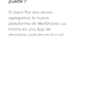
puede ?"
Si claro! Por eso ahora
agregamos la nueva
plataforma de WedShoots. La
misma es una App de
descarga gratuita en la cual
todos tus invitados podràn
subir todas las fotos que
quieran (y videos) y nosotros
las imprimimos en el
momento para ser
entregadas o a tus invitados
o a la pareja.
Enter your answer here