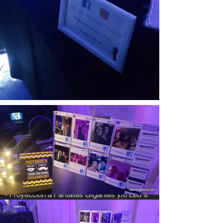
Contacto
Alvarez Thomas y Pampa
Villa Urquiza, C.A.B.A
Tel.
0810-333-4668
/
(011)
4301-8391
info@veamoslasfotos.com
Otros Servicios
-
Alquiler de Cabina de Fotos Inflable
-
Fotografía para Eventos
-
Videos para Eventos
-
Proyección a Pantallas Gigantes y/o Led´s
- Alquiler de Kioscos Digitales
-
Filmaciones Aéreas / Fotografía Aérea