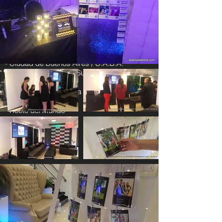
Zonas de Cobertura
- Ciudad de Buenos Aires / C.A.B.A.
-
Conurbano / Zona Sur, Zona Oeste, Zona
Norte
-
Interior de la Provincia de Buenos Aires
- Interior del País
- Resto del Mundo