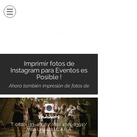
Imprimir fotos de
Instagram para Eventos es
Posible !
Ahora también impresión de fotos de
T.
0810-333-4668
/
(011) 4301-8391
/
Villa Urquiza, C.A.B.A