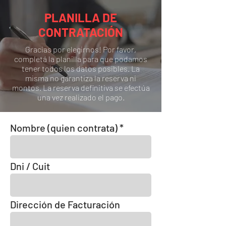
PLANILLA DE
CONTRATACIÓN
Gracias por elegirnos! Por favor,
completá la planilla para que podamos
tener todos los datos posibles. La
misma no garantiza la reserva ni
montos. La reserva definitiva se efectúa
una vez realizado el pago.
Nombre (quien contrata)
Dni / Cuit
Dirección de Facturación