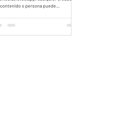
 contenido o persona puede
comendar un cupón propio y ganar
tre $20.000-$80.000 ARS (o USD 20-80
era de Argentina) según plan y cupones
ados.