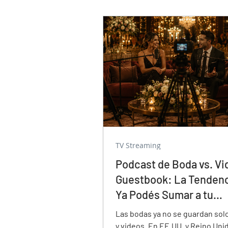
responde con datos reales de 
plataforma.
TV Streaming
Podcast de Boda vs. Vi
Guestbook: La Tendenc
Ya Podés Sumar a tu
Casamiento
Las bodas ya no se guardan solo
y videos. En EE.UU. y Reino Uni