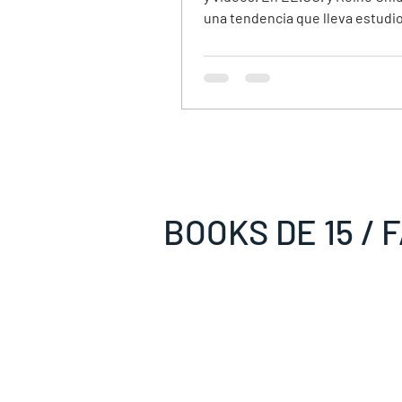
una tendencia que lleva estudi
podcast a la fiesta para grabar 
anécdotas y mensajes de los in
Esta guía explica qué es el pod
boda, en qué se diferencia del 
guestbook, cuánto cuesta cada
cómo integrarlos con el álbum
compartido y la proyección en v
BOOKS DE 15 / 