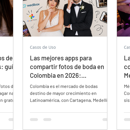
Casos de Uso
Ca
os de
Las mejores apps para
La
: guía
compartir fotos de boda en
co
Colombia en 2026:
Mé
comparativa completa
c
fotos de
Colombia es el mercado de bodas
Méx
agar nada.
destino de mayor crecimiento en
Con
n gratuita
Latinoamérica, con Cartagena, Medellín y
si
s clave:
el Eje Cafetero como destinos líder para
tra
a de agua?
parejas internacionales que pagan en
me
nvitados
dólares. Esta guía compara las mejores
Mé
 guía las
apps para fotos de boda en Colombia:
ti