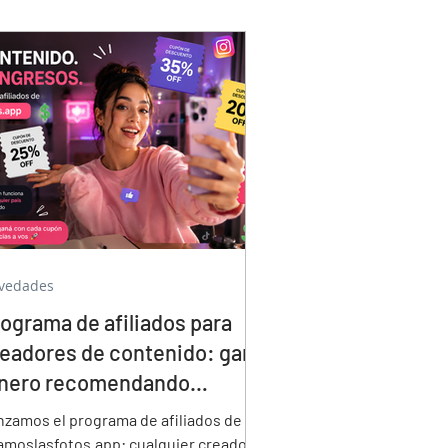
ál puede ofrecerse como paquete de
drinos tecnológicos.
vedades
ograma de afiliados para
eadores de contenido: ganá
inero recomendando
upones de descuento
nzamos el programa de afiliados de
amoslasfotos.app: cualquier creador