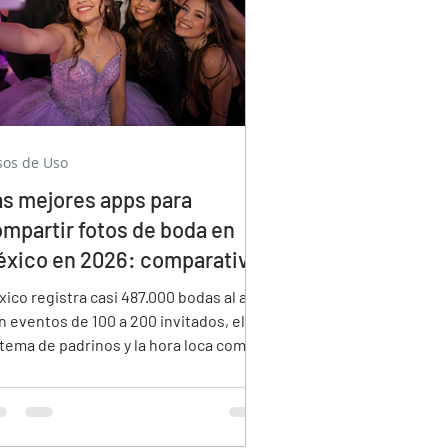
sos de Uso
s mejores apps para
mpartir fotos de boda en
xico en 2026: comparativa
ompleta
ico registra casi 487.000 bodas al año.
 eventos de 100 a 200 invitados, el
stema de padrinos y la hora loca como
dición central, esta guía compara las
jores apps para fotos de boda en
xico — cuál proyecta en pantalla en
empo real, cuál acepta pagos en pesos y