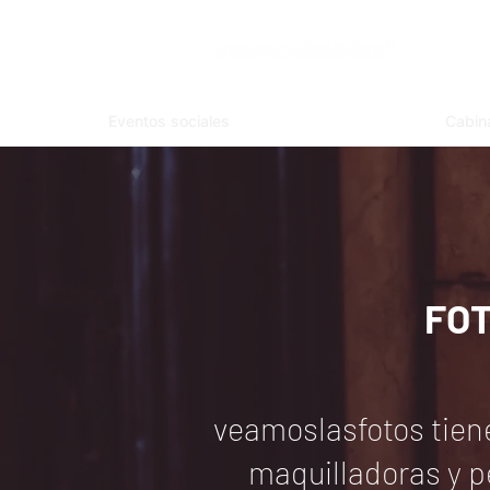
Eventos sociales
Cabin
FOT
veamoslasfotos tiene
maquilladoras y p