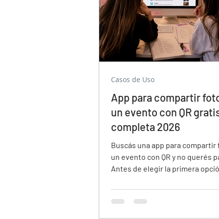
Casos de Uso
App para compartir fot
un evento con QR gratis
completa 2026
Buscás una app para compartir 
un evento con QR y no querés p
Antes de elegir la primera opció
que aparece, hay tres pregunta
¿las fotos se guardan con marc
¿el QR vence a los 7 días? ¿los i
tienen que descargar algo? Esta