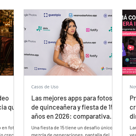
cada
cuál proyecta durante la hora loca, cuál
cu
acepta pagos en USD y cuál tiene white
pa
label para planners y fotógrafos
colombianos.
Casos de Uso
No
deo
Las mejores apps para fotos
Pr
ia que
de quinceañera y fiesta de 15
cr
años en 2026: comparativa
d
completa
c
 en fotos
Una fiesta de 15 tiene un desafío único:
La
do creció
mezcla de generaciones, pantalla del
ve