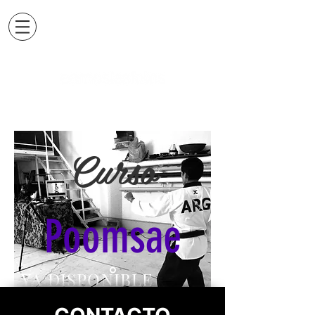
Curso
Poomsae
YA DISPONIBLE