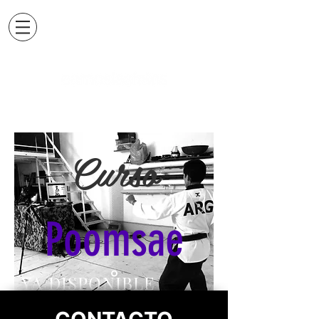
Curso
Poomsae
YA DISPONIBLE