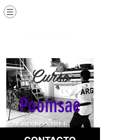
Curso
Poomsae
YA DISPONIBLE