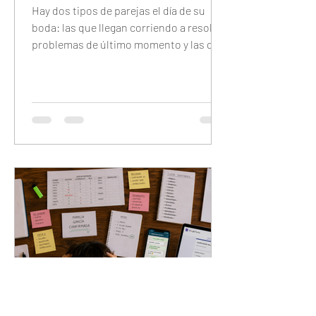
Hay dos tipos de parejas el día de su
boda: las que llegan corriendo a resolver
problemas de último momento y las que
llegan tranquilas porque configuraron
todo con anticipación. Este checklist
completo te guía día por día — 7 días
antes, 48 horas antes, 24 horas antes y
30 minutos antes — para que el único
trabajo que tengas el día del evento sea
disfrutarlo.