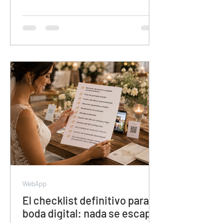
para organizar contenido de eventos.
Sin álbumes separados, sin
colaboración de invitados, sin descarga
en calidad original y con el contenido en
manos de Meta. Esta guía muestra por
qué veamoslasfotos.app es la
herramienta que el mercado necesitaba
y todavía no conoce.
WebApp
El checklist definitivo para tu
boda digital: nada se escapa