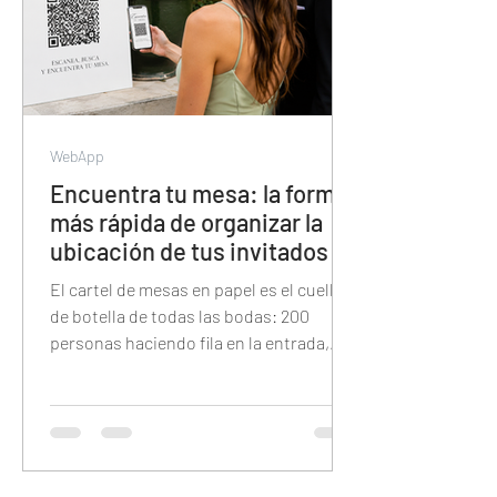
WebApp
Encuentra tu mesa: la forma
más rápida de organizar la
ubicación de tus invitados
El cartel de mesas en papel es el cuello
de botella de todas las bodas: 200
personas haciendo fila en la entrada,
buscando su nombre en letra pequeña
bajo la presión del tiempo. Esta guía
explica cómo reemplazarlo con un QR
digital donde cada invitado tipea su
nombre y encuentra su mesa en