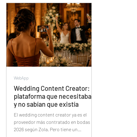
segundos — y cómo esa misma
plataforma también tiene el álbum de
fotos, la proyección, las trivias y el
sorteo de la noche.
WebApp
Wedding Content Creator: la
plataforma que necesitaban
y no sabían que existía
El wedding content creator ya es el
proveedor más contratado en bodas de
2026 según Zola. Pero tiene un
problema: Instagram no fue diseñado