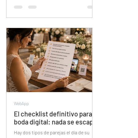
Sin álbumes separados, sin
colaboración de invitados, sin descarga
en calidad original y con el contenido en
manos de Meta. Esta guía muestra por
qué veamoslasfotos.app es la
herramienta que el mercado necesitaba
y todavía no conoce.
WebApp
El checklist definitivo para tu
boda digital: nada se escapa
Hay dos tipos de parejas el día de su