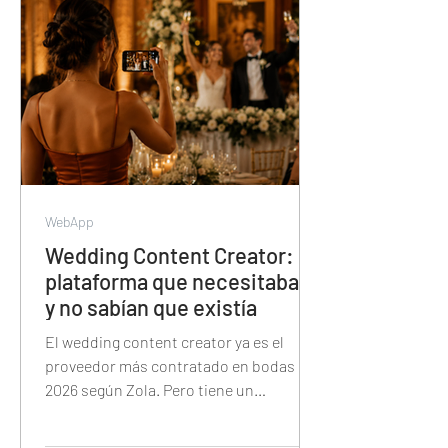
fotos, la proyección, las trivias y el
sorteo de la noche.
WebApp
Wedding Content Creator: la
plataforma que necesitaban
y no sabían que existía
El wedding content creator ya es el
proveedor más contratado en bodas de
2026 según Zola. Pero tiene un
problema: Instagram no fue diseñado
para organizar contenido de eventos.