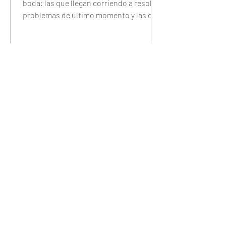
boda: las que llegan corriendo a resolver
problemas de último momento y las que
llegan tranquilas porque configuraron
todo con anticipación. Este checklist
completo te guía día por día — 7 días
antes, 48 horas antes, 24 horas antes y
30 minutos antes — para que el único
trabajo que tengas el día del evento sea
disfrutarlo.