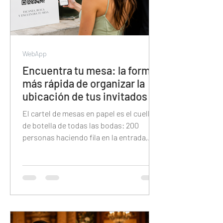
WebApp
Encuentra tu mesa: la forma
más rápida de organizar la
ubicación de tus invitados
El cartel de mesas en papel es el cuello
de botella de todas las bodas: 200
personas haciendo fila en la entrada,
buscando su nombre en letra pequeña
bajo la presión del tiempo. Esta guía
explica cómo reemplazarlo con un QR
digital donde cada invitado tipea su
nombre y encuentra su mesa en
segundos — y cómo esa misma
plataforma también tiene el álbum de