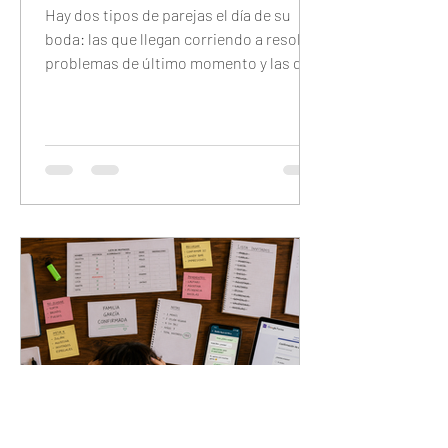
Hay dos tipos de parejas el día de su
boda: las que llegan corriendo a resolver
problemas de último momento y las que
llegan tranquilas porque configuraron
todo con anticipación. Este checklist
completo te guía día por día — 7 días
antes, 48 horas antes, 24 horas antes y
30 minutos antes — para que el único
trabajo que tengas el día del evento sea
disfrutarlo.