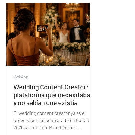
segundos — y cómo esa misma
plataforma también tiene el álbum de
fotos, la proyección, las trivias y el
sorteo de la noche.
WebApp
Wedding Content Creator: la
plataforma que necesitaban
y no sabían que existía
El wedding content creator ya es el
proveedor más contratado en bodas de
2026 según Zola. Pero tiene un
problema: Instagram no fue diseñado