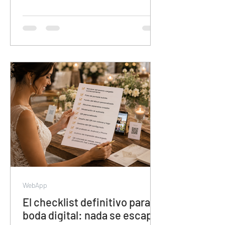
para organizar contenido de eventos.
Sin álbumes separados, sin
colaboración de invitados, sin descarga
en calidad original y con el contenido en
manos de Meta. Esta guía muestra por
qué veamoslasfotos.app es la
herramienta que el mercado necesitaba
y todavía no conoce.
WebApp
El checklist definitivo para tu
boda digital: nada se escapa