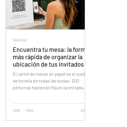
WebApp
Encuentra tu mesa: la forma
más rápida de organizar la
ubicación de tus invitados
El cartel de mesas en papel es el cuello
de botella de todas las bodas: 200
personas haciendo fila en la entrada,
buscando su nombre en letra pequeña
bajo la presión del tiempo. Esta guía
explica cómo reemplazarlo con un QR
digital donde cada invitado tipea su
nombre y encuentra su mesa en