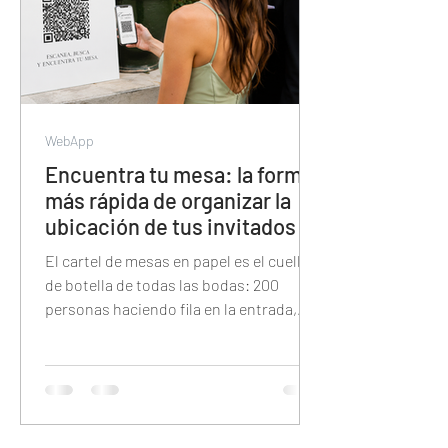
WebApp
Encuentra tu mesa: la forma
más rápida de organizar la
ubicación de tus invitados
El cartel de mesas en papel es el cuello
de botella de todas las bodas: 200
personas haciendo fila en la entrada,
buscando su nombre en letra pequeña
bajo la presión del tiempo. Esta guía
explica cómo reemplazarlo con un QR
digital donde cada invitado tipea su
nombre y encuentra su mesa en