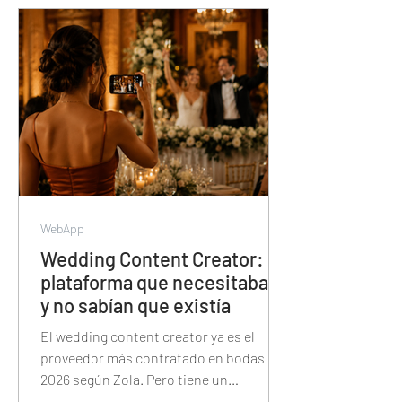
segundos — y cómo esa misma
plataforma también tiene el álbum de
fotos, la proyección, las trivias y el
sorteo de la noche.
WebApp
Wedding Content Creator: la
plataforma que necesitaban
y no sabían que existía
El wedding content creator ya es el
proveedor más contratado en bodas de
2026 según Zola. Pero tiene un
problema: Instagram no fue diseñado