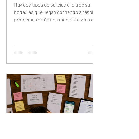
Hay dos tipos de parejas el día de su
boda: las que llegan corriendo a resolver
problemas de último momento y las que
llegan tranquilas porque configuraron
todo con anticipación. Este checklist
completo te guía día por día — 7 días
antes, 48 horas antes, 24 horas antes y
30 minutos antes — para que el único
trabajo que tengas el día del evento sea
disfrutarlo.