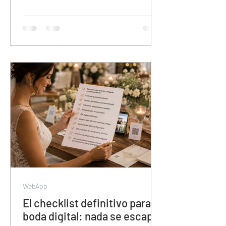
para organizar contenido de eventos.
Sin álbumes separados, sin
colaboración de invitados, sin descarga
en calidad original y con el contenido en
manos de Meta. Esta guía muestra por
qué veamoslasfotos.app es la
herramienta que el mercado necesitaba
y todavía no conoce.
WebApp
El checklist definitivo para tu
boda digital: nada se escapa