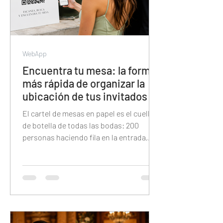
WebApp
Encuentra tu mesa: la forma
más rápida de organizar la
ubicación de tus invitados
El cartel de mesas en papel es el cuello
de botella de todas las bodas: 200
personas haciendo fila en la entrada,
buscando su nombre en letra pequeña
bajo la presión del tiempo. Esta guía
explica cómo reemplazarlo con un QR
digital donde cada invitado tipea su
nombre y encuentra su mesa en
segundos — y cómo esa misma
plataforma también tiene el álbum de