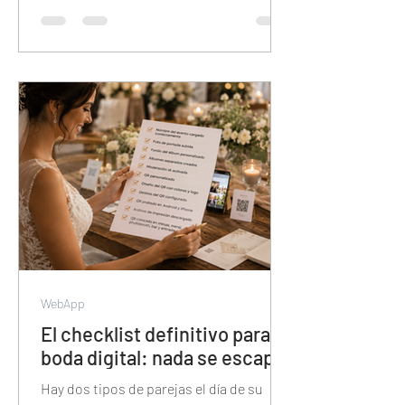
Sin álbumes separados, sin
colaboración de invitados, sin descarga
en calidad original y con el contenido en
manos de Meta. Esta guía muestra por
qué veamoslasfotos.app es la
herramienta que el mercado necesitaba
y todavía no conoce.
WebApp
El checklist definitivo para tu
boda digital: nada se escapa
Hay dos tipos de parejas el día de su