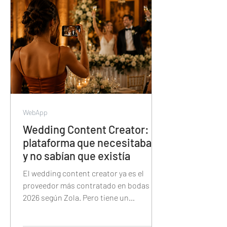
fotos, la proyección, las trivias y el
sorteo de la noche.
WebApp
Wedding Content Creator: la
plataforma que necesitaban
y no sabían que existía
El wedding content creator ya es el
proveedor más contratado en bodas de
2026 según Zola. Pero tiene un
problema: Instagram no fue diseñado
para organizar contenido de eventos.