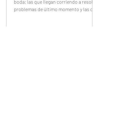
boda: las que llegan corriendo a resolver
problemas de último momento y las que
llegan tranquilas porque configuraron
todo con anticipación. Este checklist
completo te guía día por día — 7 días
antes, 48 horas antes, 24 horas antes y
30 minutos antes — para que el único
trabajo que tengas el día del evento sea
disfrutarlo.