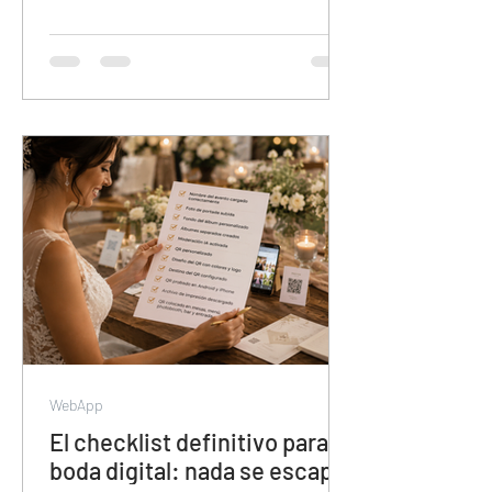
para organizar contenido de eventos.
Sin álbumes separados, sin
colaboración de invitados, sin descarga
en calidad original y con el contenido en
manos de Meta. Esta guía muestra por
qué veamoslasfotos.app es la
herramienta que el mercado necesitaba
y todavía no conoce.
WebApp
El checklist definitivo para tu
boda digital: nada se escapa