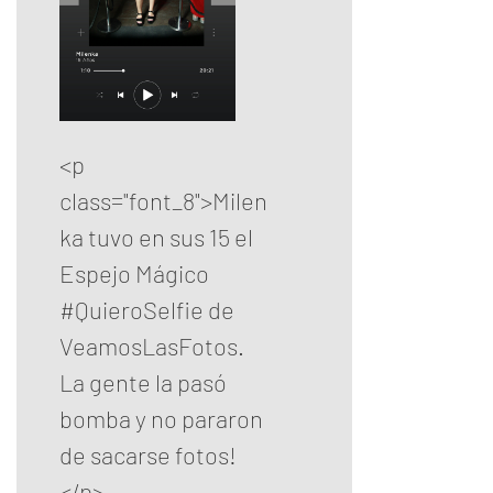
<p
class="font_8">Milen
ka tuvo en sus 15 el
Espejo Mágico
#QuieroSelfie de
VeamosLasFotos.
La gente la pasó
bomba y no pararon
de sacarse fotos!
</p>