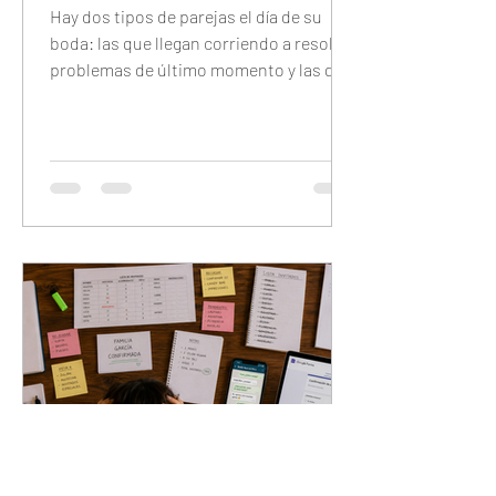
Hay dos tipos de parejas el día de su
boda: las que llegan corriendo a resolver
problemas de último momento y las que
llegan tranquilas porque configuraron
todo con anticipación. Este checklist
completo te guía día por día — 7 días
antes, 48 horas antes, 24 horas antes y
30 minutos antes — para que el único
trabajo que tengas el día del evento sea
disfrutarlo.