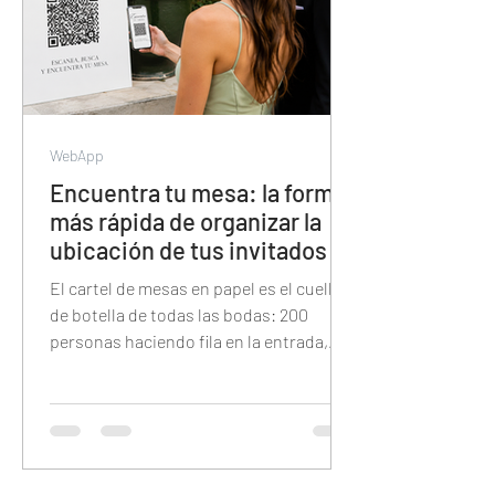
WebApp
Encuentra tu mesa: la forma
más rápida de organizar la
ubicación de tus invitados
El cartel de mesas en papel es el cuello
de botella de todas las bodas: 200
personas haciendo fila en la entrada,
buscando su nombre en letra pequeña
bajo la presión del tiempo. Esta guía
explica cómo reemplazarlo con un QR
digital donde cada invitado tipea su
nombre y encuentra su mesa en