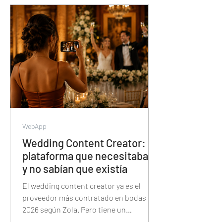
segundos — y cómo esa misma
plataforma también tiene el álbum de
fotos, la proyección, las trivias y el
sorteo de la noche.
WebApp
Wedding Content Creator: la
plataforma que necesitaban
y no sabían que existía
El wedding content creator ya es el
proveedor más contratado en bodas de
2026 según Zola. Pero tiene un
problema: Instagram no fue diseñado