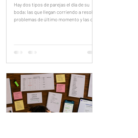
Hay dos tipos de parejas el día de su
boda: las que llegan corriendo a resolver
problemas de último momento y las que
llegan tranquilas porque configuraron
todo con anticipación. Este checklist
completo te guía día por día — 7 días
antes, 48 horas antes, 24 horas antes y
30 minutos antes — para que el único
trabajo que tengas el día del evento sea
disfrutarlo.