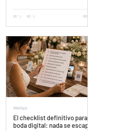
para organizar contenido de eventos.
Sin álbumes separados, sin
colaboración de invitados, sin descarga
en calidad original y con el contenido en
manos de Meta. Esta guía muestra por
qué veamoslasfotos.app es la
herramienta que el mercado necesitaba
y todavía no conoce.
WebApp
El checklist definitivo para tu
boda digital: nada se escapa