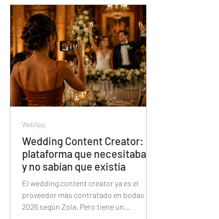
segundos — y cómo esa misma
plataforma también tiene el álbum de
fotos, la proyección, las trivias y el
sorteo de la noche.
WebApp
Wedding Content Creator: la
plataforma que necesitaban
y no sabían que existía
El wedding content creator ya es el
proveedor más contratado en bodas de
2026 según Zola. Pero tiene un
problema: Instagram no fue diseñado