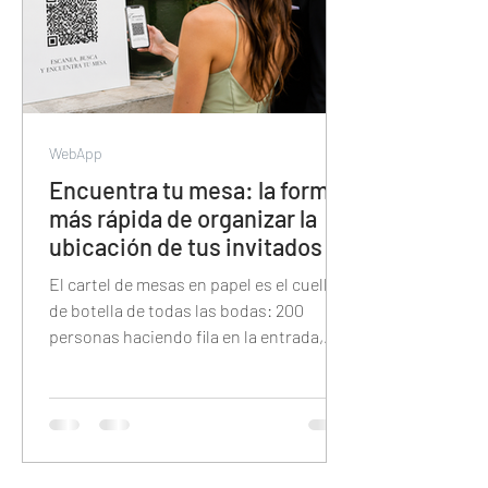
WebApp
Encuentra tu mesa: la forma
más rápida de organizar la
ubicación de tus invitados
El cartel de mesas en papel es el cuello
de botella de todas las bodas: 200
personas haciendo fila en la entrada,
buscando su nombre en letra pequeña
bajo la presión del tiempo. Esta guía
explica cómo reemplazarlo con un QR
digital donde cada invitado tipea su
nombre y encuentra su mesa en