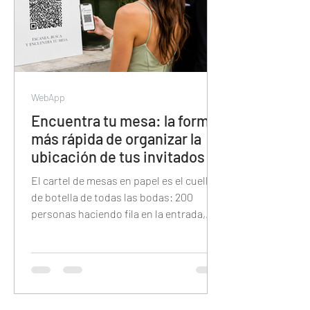
WebApp
Encuentra tu mesa: la forma
más rápida de organizar la
ubicación de tus invitados
El cartel de mesas en papel es el cuello
de botella de todas las bodas: 200
personas haciendo fila en la entrada,
buscando su nombre en letra pequeña
bajo la presión del tiempo. Esta guía
explica cómo reemplazarlo con un QR
digital donde cada invitado tipea su
nombre y encuentra su mesa en