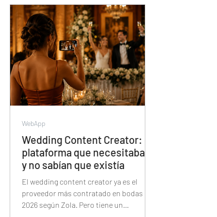
segundos — y cómo esa misma
plataforma también tiene el álbum de
fotos, la proyección, las trivias y el
sorteo de la noche.
WebApp
Wedding Content Creator: la
plataforma que necesitaban
y no sabían que existía
El wedding content creator ya es el
proveedor más contratado en bodas de
2026 según Zola. Pero tiene un
problema: Instagram no fue diseñado