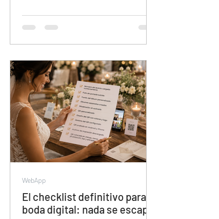
para organizar contenido de eventos.
Sin álbumes separados, sin
colaboración de invitados, sin descarga
en calidad original y con el contenido en
manos de Meta. Esta guía muestra por
qué veamoslasfotos.app es la
herramienta que el mercado necesitaba
y todavía no conoce.
WebApp
El checklist definitivo para tu
boda digital: nada se escapa