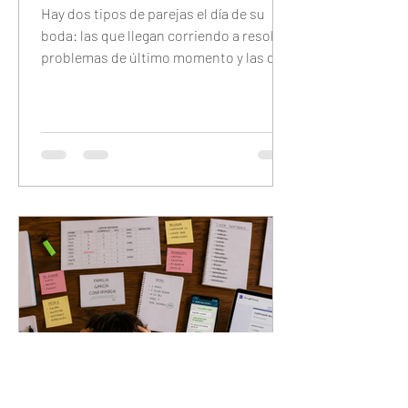
Hay dos tipos de parejas el día de su
boda: las que llegan corriendo a resolver
problemas de último momento y las que
llegan tranquilas porque configuraron
todo con anticipación. Este checklist
completo te guía día por día — 7 días
antes, 48 horas antes, 24 horas antes y
30 minutos antes — para que el único
trabajo que tengas el día del evento sea
disfrutarlo.