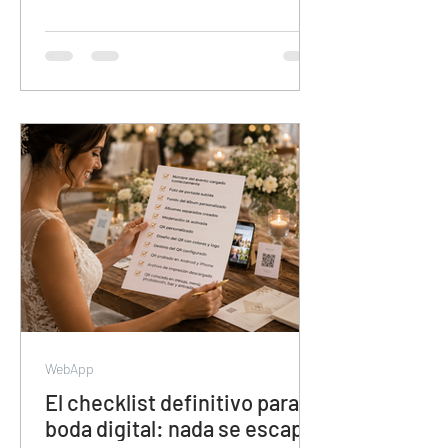
para organizar contenido de eventos.
Sin álbumes separados, sin
colaboración de invitados, sin descarga
en calidad original y con el contenido en
manos de Meta. Esta guía muestra por
qué veamoslasfotos.app es la
herramienta que el mercado necesitaba
y todavía no conoce.
WebApp
El checklist definitivo para tu
boda digital: nada se escapa