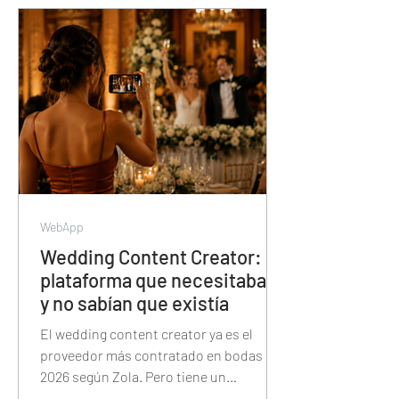
segundos — y cómo esa misma
plataforma también tiene el álbum de
fotos, la proyección, las trivias y el
sorteo de la noche.
WebApp
Wedding Content Creator: la
plataforma que necesitaban
y no sabían que existía
El wedding content creator ya es el
proveedor más contratado en bodas de
2026 según Zola. Pero tiene un
problema: Instagram no fue diseñado