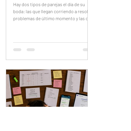
Hay dos tipos de parejas el día de su
boda: las que llegan corriendo a resolver
problemas de último momento y las que
llegan tranquilas porque configuraron
todo con anticipación. Este checklist
completo te guía día por día — 7 días
antes, 48 horas antes, 24 horas antes y
30 minutos antes — para que el único
trabajo que tengas el día del evento sea
disfrutarlo.