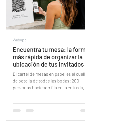
WebApp
Encuentra tu mesa: la forma
más rápida de organizar la
ubicación de tus invitados
El cartel de mesas en papel es el cuello
de botella de todas las bodas: 200
personas haciendo fila en la entrada,
buscando su nombre en letra pequeña
bajo la presión del tiempo. Esta guía
explica cómo reemplazarlo con un QR
digital donde cada invitado tipea su
nombre y encuentra su mesa en