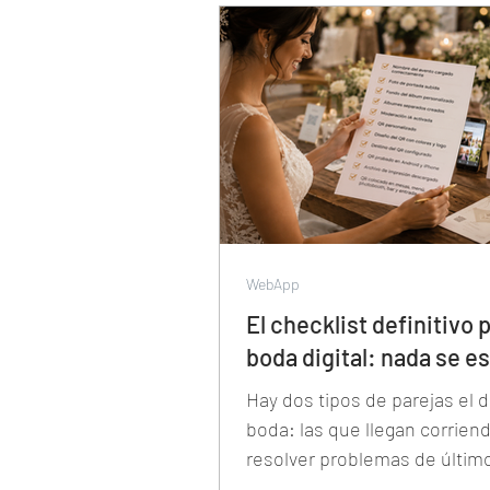
eventos a distancia — sin cu
mensuales como The Knot, 
alcance internacional que Po
Casamientos no tiene, y con
ninguno de los dos ofrece: e
proveedor ya domina la mis
tecnología que su cliente va 
día del evento.
WebApp
El checklist definitivo 
boda digital: nada se e
Hay dos tipos de parejas el d
boda: las que llegan corrien
resolver problemas de últim
momento y las que llegan tr