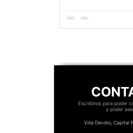
porque configuraron todo c
anticipación. Este checklist
completo te guía día por día 
antes, 48 horas antes, 24 ho
y 30 minutos antes — para qu
único trabajo que tengas el d
evento sea disfrutarlo.
CONT
Escribinos para poder 
y poder ases
Villa Devoto, Capital 