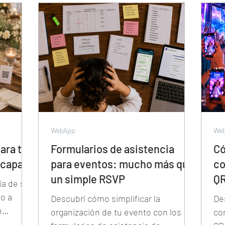
otas
cada invitado tipea su nombre y
des
con
encuentra su mesa en segundos — y
co
rtal
cómo esa misma plataforma también
gu
 algo que
tiene el álbum de fotos, la
ve
l
proyección, las trivias y el sorteo de
he
ma
la noche.
ne
a usar el
WebApp
We
para tu
Formularios de asistencia
Có
scapa
para eventos: mucho más que
co
un simple RSVP
QR
ía de su
do a
Descubrí cómo simplificar la
De
o
organización de tu evento con los
co
anquilas