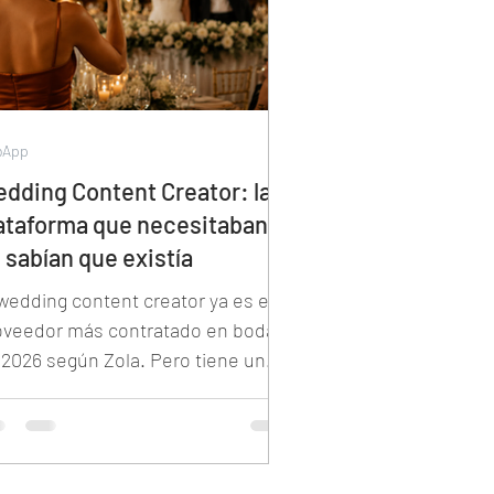
bApp
dding Content Creator: la
ataforma que necesitaban y
 sabían que existía
 wedding content creator ya es el
oveedor más contratado en bodas
 2026 según Zola. Pero tiene un
oblema: Instagram no fue
señado para organizar contenido
 eventos. Sin álbumes separados,
 colaboración de invitados, sin