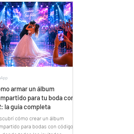
carga en calidad original y con el
ntenido en manos de Meta. Esta
ía muestra por qué
amoslasfotos.app es la
rramienta que el mercado
cesitaba y todavía no conoce.
bApp
mo armar un álbum
mpartido para tu boda con
: la guía completa
scubrí cómo crear un álbum
mpartido para bodas con código