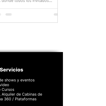
, donde todos los invitados
eden subir fotos y videos en
empo real desde su celular. Una
ía completa sobre cómo proyectar
ágenes en pantalla durante el
ento, organizar recuerdos sin
rder calidad y transformar tu
samiento en una experiencia
eractiva y moderna. Ideal para
das en Argentina que buscan una
ernativa más práctica y
Servicios
ocionante que Google Drive o
atsApp.
de shows y eventos
 video
e Cursos
 Alquiler de Cabinas de
na 360 / Plataformas