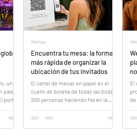
WebApp
We
global
Encuentra tu mesa: la forma
We
más rápida de organizar la
pl
ubicación de tus invitados
no
les de
o, un DJ
El cartel de mesas en papel es el
El
ndo
n país
cuello de botella de todas las bodas:
pr
l portal
200 personas haciendo fila en la
de
entrada, buscando su nombre en
pr
a
letra pequeña bajo la presión del
di
 todo el
tiempo. Esta guía explica cómo
de
anizan
reemplazarlo con un QR digital donde
sin