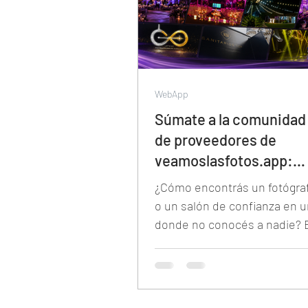
WebApp
Súmate a la comunidad 
de proveedores de
veamoslasfotos.app:
conectamos profesiona
¿Cómo encontrás un fotógraf
eventos de todo el mu
o un salón de confianza en u
donde no conocés a nadie? E
de proveedores de
veamoslasfotos.app conect
profesionales verificados de
mundo con clientes que org